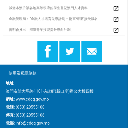
誠邀本澳升讀各地高等學府的學生登記澳門人才資料
金融管理局：“金融人才培育先導計劃 – 財富管理”接受報名
善明會推出「灣澳青年技能提升導向計劃」
使用及私隱條款
地址
澳門友誼大馬路1101-A政府(新口岸)辦公大樓四樓
網址:
www.cdqq.gov.mo
電話:
(853) 28555108
傳真:
(853) 28555106
電郵:
info@cdqq.gov.mo