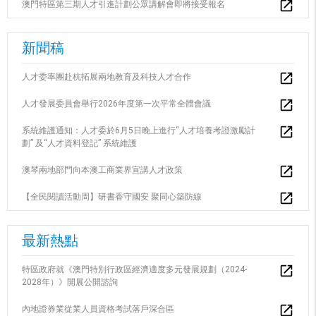
澳門特區第三期人才引進計劃公眾講解會即將接受報名
新聞稿
人才委率團赴杭拓展兩地教育及科技人才合作
人才發展委員會舉行2026年度第一次平常全體會議
系統維護通知：人才委於6月5日晚上進行“人才培養考證激勵計
劃” 及“人才資料登記” 系統維護
澳琴兩地部門向本澳工商業界宣講人才政策
【全民閱讀活動周】研書香守國安 聚同心築防線
最新熱點
特區政府就《澳門特別行政區經濟適度多元發展規劃（2024-
2028年）》開展公開諮詢
內地證券業從業人員資格考試落戶深合區