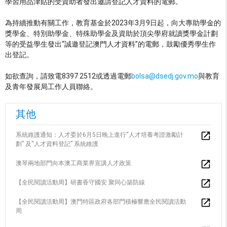
學習用品津貼的受資助者發出邀請登記人才資料的電郵。
為持續推動有關工作，教育基金於2023年3月9日起，向大專助學金的
獎學金、特別助學金、特殊助學金及資助於頂尖學府就讀獎學金計劃
等的受益學生發出“誠邀登記澳門人才資料”的電郵，鼓勵優秀學生作
出登記。
如欲查詢，請致電8397 2512或透過電郵
bolsa@dsedj.gov.mo
與教育
及青年發展局工作人員聯絡。
其他
系統維護通知：人才委於6月5日晚上進行“人才培養考證激勵計
劃” 及“人才資料登記” 系統維護
澳琴兩地部門向本澳工商業界宣講人才政策
【全民閱讀活動周】研書香守國安 聚同心築防線
【全民閱讀活動周】澳門特區政府各部門積極響應全民閱讀活動
周