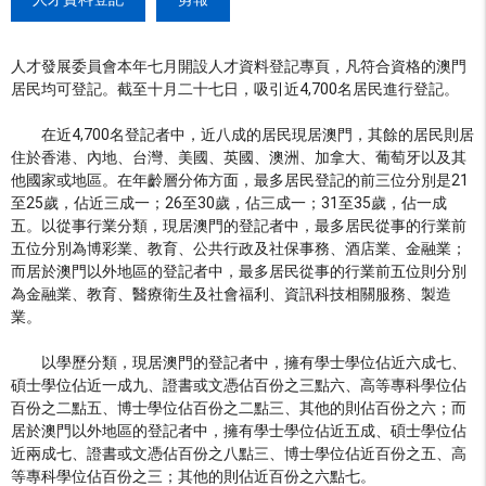
人才發展委員會本年七月開設人才資料登記專頁，凡符合資格的澳門
居民均可登記。截至十月二十七日，吸引近4,700名居民進行登記。
在近4,700名登記者中，近八成的居民現居澳門，其餘的居民則居
住於香港、內地、台灣、美國、英國、澳洲、加拿大、葡萄牙以及其
他國家或地區。在年齡層分佈方面，最多居民登記的前三位分別是21
至25歲，佔近三成一；26至30歲，佔三成一；31至35歲，佔一成
五。以從事行業分類，現居澳門的登記者中，最多居民從事的行業前
五位分別為博彩業、教育、公共行政及社保事務、酒店業、金融業；
而居於澳門以外地區的登記者中，最多居民從事的行業前五位則分別
為金融業、教育、醫療衛生及社會福利、資訊科技相關服務、製造
業。
以學歷分類，現居澳門的登記者中，擁有學士學位佔近六成七、
碩士學位佔近一成九、證書或文憑佔百份之三點六、高等專科學位佔
百份之二點五、博士學位佔百份之二點三、其他的則佔百份之六；而
居於澳門以外地區的登記者中，擁有學士學位佔近五成、碩士學位佔
近兩成七、證書或文憑佔百份之八點三、博士學位佔近百份之五、高
等專科學位佔百份之三；其他的則佔近百份之六點七。