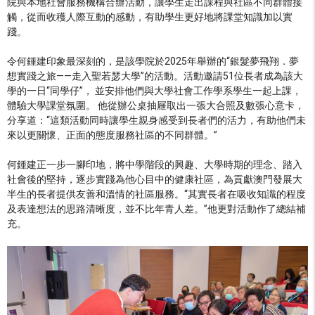
院與本地社會服務機構合辦活動，讓學生走出課程與社區不同群體接
觸，從而收穫人際互動的感動，有助學生更好地將課堂知識加以實
踐。
令何鍾建印象最深刻的，是該學院於2025年舉辦的“銀髮夢飛翔．夢
想實踐之旅——走入聖若瑟大學”的活動。活動邀請51位長者成為該大
學的一日“同學仔”， 並安排他們與大學社會工作學系學生一起上課，
體驗大學課堂氛圍。 他從辦公桌抽屜取出一張大合照及數張心意卡，
分享道：“這類活動同時讓學生親身感受到長者們的活力，有助他們未
來以更關懷、正面的態度服務社區的不同群體。”
何鍾建正一步一腳印地，將中學階段的興趣、大學時期的理念、踏入
社會後的堅持，逐步實踐為他心目中的健康社區，為貢獻澳門發展大
半生的長者提供友善和溫情的社區服務。“其實長者在吸收知識的程度
及表達想法的思路清晰度，並不比年青人差。”他更對活動作了總結補
充。