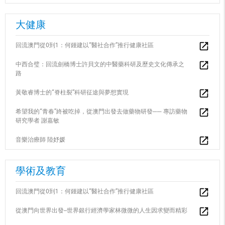
大健康
回流澳門從0到1：何鍾建以“醫社合作”推行健康社區
中西合璧：回流劍橋博士許貝文的中醫藥科研及歷史文化傳承之
路
黃敬睿博士的“脊柱裂”科研征途與夢想實現
希望我的“青春”終被吃掉，從澳門出發去做藥物研發── 專訪藥物
研究學者 謝嘉敏
音樂治療師 陸妤媛
學術及教育
回流澳門從0到1：何鍾建以“醫社合作”推行健康社區
從澳門向世界出發--世界銀行經濟學家林微微的人生因求變而精彩