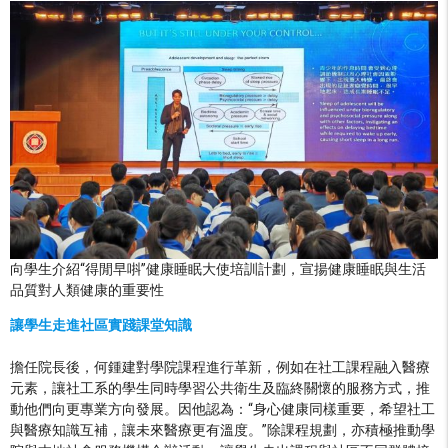
向學生介紹“得閒早唞”健康睡眠大使培訓計劃，宣揚健康睡眠與生活
品質對人類健康的重要性
讓學生走進社區實踐課堂知識
擔任院長後，何鍾建對學院課程進行革新，例如在社工課程融入醫療
元素，讓社工系的學生同時學習公共衛生及臨終關懷的服務方式，推
動他們向更專業方向發展。因他認為：“身心健康同樣重要，希望社工
與醫療知識互補，讓未來醫療更有溫度。”除課程規劃，亦積極推動學