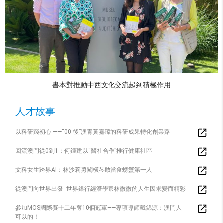
書本對推動中西文化交流起到積極作用
人才故事
以科研踐初心 ——“00 後”澳青黃嘉瑋的科研成果轉化創業路
回流澳門從0到1：何鍾建以“醫社合作”推行健康社區
文科女生跨界AI：林沙莉勇闖橫琴敢當食螃蟹第一人
從澳門向世界出發--世界銀行經濟學家林微微的人生因求變而精彩
參加MOS國際賽十二年奪10個冠軍——專項導師戴錦源：澳門人
可以的！