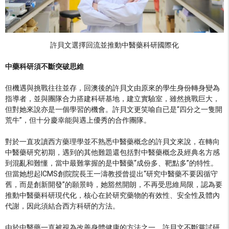
許貝文選擇回流並推動中醫藥科研國際化
中藥科研須不斷突破思維
但機遇與挑戰往往並存，回澳後的許貝文由原來的學生身份轉身變為
指導者，並與團隊合力搭建科研基地，建立實驗室，雖然挑戰巨大，
但對她來說亦是一個學習的機會。許貝文更笑喻自已是“四分之一隻開
荒牛”，但十分慶幸能與遇上優秀的合作團隊。
對於一直攻讀西方藥理學並不熟悉中醫藥概念的許貝文來說，在轉向
中醫藥研究初期，遇到的其他難題還包括對中醫藥概念及經典名方感
到混亂和難懂，當中最難掌握的是中醫藥“成份多、靶點多”的特性。
但當她想起ICMS創院院長王一濤教授曾提出“研究中醫藥不要因循守
舊，而是創新開發”的願景時，她豁然開朗，不再受思維局限，認為要
推動中醫藥科研現代化，核心在於研究藥物的有效性、安全性及體內
代謝，因此須結合西方科研的方法。
由於中醫藥一直被視為改善身體健康的方法之一，許貝文不斷嘗試研