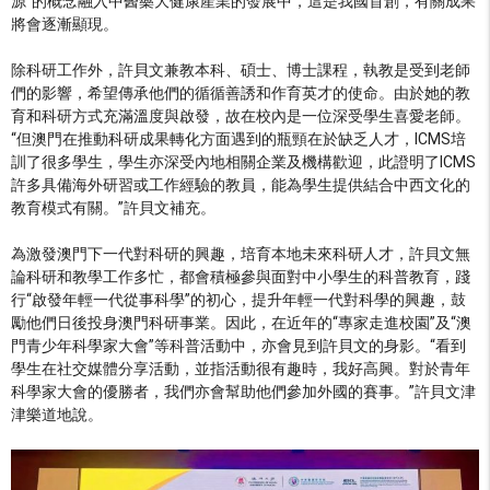
源”的概念融入中醫藥大健康產業的發展中，這是我國首創，有關成果
將會逐漸顯現。
除科研工作外，許貝文兼教本科、碩士、博士課程，執教是受到老師
們的影響，希望傳承他們的循循善誘和作育英才的使命。由於她的教
育和科研方式充滿溫度與啟發，故在校內是一位深受學生喜愛老師。
“但澳門在推動科研成果轉化方面遇到的瓶頸在於缺乏人才，ICMS培
訓了很多學生，學生亦深受內地相關企業及機構歡迎，此證明了ICMS
許多具備海外研習或工作經驗的教員，能為學生提供結合中西文化的
教育模式有關。”許貝文補充。
為激發澳門下一代對科研的興趣，培育本地未來科研人才，許貝文無
論科研和教學工作多忙，都會積極參與面對中小學生的科普教育，踐
行“啟發年輕一代從事科學”的初心，提升年輕一代對科學的興趣，鼓
勵他們日後投身澳門科研事業。因此，在近年的“專家走進校園”及“澳
門青少年科學家大會”等科普活動中，亦會見到許貝文的身影。“看到
學生在社交媒體分享活動，並指活動很有趣時，我好高興。對於青年
科學家大會的優勝者，我們亦會幫助他們參加外國的賽事。”許貝文津
津樂道地說。