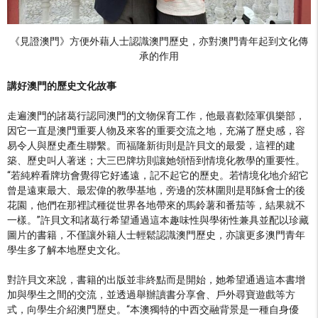
《見證澳門》方便外藉人士認識澳門歷史，亦對澳門青年起到文化傳
承的作用
講好澳門的歷史文化故事
走遍澳門的諸葛行認同澳門的文物保育工作，他最喜歡陸軍俱樂部，
因它一直是澳門重要人物及來客的重要交流之地，充滿了歷史感，容
易令人與歷史產生聯繫。而福隆新街則是許貝文的最愛，這裡的建
築、歷史叫人著迷；大三巴牌坊則讓她領悟到情境化教學的重要性。
“若純粹看牌坊會覺得它好遙遠，記不起它的歷史。若情境化地介紹它
曾是遠東最大、最宏偉的教學基地，旁邊的茨林圍則是耶穌會士的後
花園，他們在那裡試種從世界各地帶來的馬鈴薯和番茄等，結果就不
一樣。”許貝文和諸葛行希望通過這本趣味性與學術性兼具並配以珍藏
圖片的書籍，不僅讓外籍人士輕鬆認識澳門歷史，亦讓更多澳門青年
學生多了解本地歷史文化。
對許貝文來說，書籍的出版並非終點而是開始，她希望通過這本書增
加與學生之間的交流，並透過舉辦讀書分享會、戶外尋寶遊戲等方
式，向學生介紹澳門歷史。“本澳獨特的中西交融背景是一種自身優