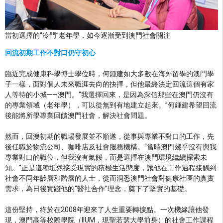
當初選擇的“冷門”老年學，如今逐漸受到澳門社會關注
回流初期工作不對口仍守初心
臨近完成健康科學博士學位時，何鍾建如大多數在海外留學的澳門學
子一樣，面對個人未來職涯去向的抉擇，但他最終決定回流這個有家
人等待的小城——澳門。“我選擇回來，是因為深信那些在澳門仍沒有
的專業領域（老年學），可以從無到有地建立起來。”何鍾建希望回流
後能將所學專業回饋澳門社會，解決社會問題。
然而，回澳初期的職場發展並不順遂，從事與專業不對口的工作，先
後任職於物流公司、咖啡店及社會服務機構。“當時澳門幾乎沒有與我
專業對口的職位，但我沒有氣餒，而是選擇在澳門環境繼續探索未
知。”正是這種坦然接受現實的積極生活態度，讓他在工作過程接觸到
社會不同年齡層和階層的人士，從而洞悉澳門社會對健康社區的真實
需求，為日後實踐他的“醫社合作”理念，奠下了堅實的基礎。
這份堅持，終於在2008年迎來了人生重要轉捩點。一次機緣讓他發
現，澳門高等校際學院（IIUM，現聖若瑟大學前身）的社會工作課程