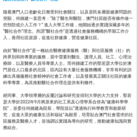
隨着澳門人口老齡化日漸受到社會關注，以及居民各層面健康問題的
突顯，何鍾建一直思考：“除了醫生和醫院，澳門社區能否有條件做一
些預防或介入工作？” 進入大學工作後，他開始逐步實踐深藏多年的
“醫社合作”理念。所謂“醫社合作”是透過社會服務機構的早期工作介
入，善用社區資源，促進社群健康，營造健康社區。
由於“醫社合作”是一種結合醫療健康服務（醫）與社區服務（社）的
跨界別和跨專業的服務，當中需要到醫生、護理人員、社工、心理治
療師，以及醫療人員等專業人士。而何鍾建工作的聖若瑟大學位於澳
門居住人口最多的北區，區內設有大量社會服務機構，非常有利於訓
練出具備服務社會精神的社會工作者，以及發展真正關注社區的健康
科學專業，為其推動醫社合作理念提供有利條件。
經同事、大學領導層的反覆討論和研究並得到大學的大力支持，聖若
瑟大學於2022年9月將原來的社工系及心理學系合併為“健康科學學
院”，並委任何鍾建為院長，學院並以“透過執行科學教育和創新研
究，促進大眾的健康生活和福祉”為願景，培育貼合澳門社會需求的社
區服務及醫療人才，並強調以實踐為導向的研究，推動健康知識與實
務結合。