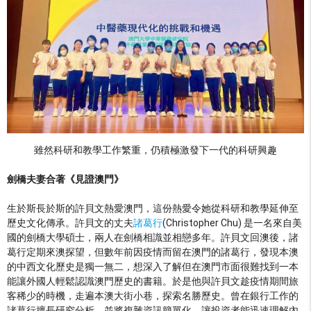
雖然科研和教學工作繁重，仍積極激發下一代的科研興趣
劍橋夫妻合著《見證澳門》
生於斯長於斯的許貝文熱愛澳門，這份熱愛令她從科研和教學延伸至
歷史文化傳承。許貝文的丈夫
諸葛行
(Christopher Chu) 是一名來自美
國的劍橋大學碩士，兩人在劍橋相識並相戀多年。許貝文回澳後，諸
葛行定期來澳探望，但數年前因疫情而留在澳門的諸葛行，發現本澳
的中西文化歷史是獨一無二，想深入了解但在澳門市面很難找到一本
能讓外國人輕鬆認識澳門歷史的書籍。於是他與許貝文趁疫情期間旅
客稀少的時機，走遍本澳大街小巷，探索名勝歷史。曾在銀行工作的
諸葛行擅長研究分析，並將複雜資訊簡單化，讓投資者能迅速理解內