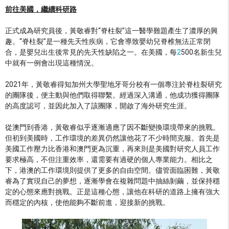
前往美國，繼續科研路
正式成為研究員後，黃敬睿對“脊柱裂”這一醫學難題產生了濃厚的興
趣。“脊柱裂”是一種先天性疾病，它會導致嬰幼兒脊椎無法正常閉
合，是嬰兒出生後常見的先天性缺陷之一。在美國，每
2
500名新生兒
中就有一例會出現這種情況。
2021年，黃敬睿得知加州大學聖地牙哥分校有一個專注於脊柱裂研究
的團隊後，便主動與他們取得聯繫。經過深入溝通，他成功獲得團隊
的高度認可，並因此加入了該團隊，開啟了海外研究生涯。
從澳門到香港，黃敬睿似乎逐漸適應了因不斷變換環境帶來的挑戰。
但初到美國時，工作環境的差異仍然讓他花了不少時間克服。首先是
美國工作壓力比香港和澳門更為沉重，再來則是美國對研究人員工作
要求極高，不但注重效率，還需要有過硬的個人專業能力。相比之
下，港澳的工作環境則提供了更多的自由空間。儘管面臨困難，黃敬
睿為了實現自己的夢想，逐漸學會在複雜問題中抽絲剝繭，並保持穩
定的心態來應對挑戰。正是這種心態，讓他在科研的道路上擁有強大
而穩定的內核，使他能夠不斷前進，迎接新的挑戰。