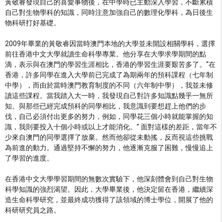
黃敬睿發現自己的喜愛事物後，在中學時已主動深入學習，不斷累積
自己對生物學科的知識，同時注意加強自己的數理化學科，為日後生
物科研打好基礎。
2009年畢業的黃敬睿因當時澳門本地的大學並未開設相關學科，選擇
前往香港中文大學就讀生命科學專業。他分享在大學求學期間的點
滴，表示與在澳門的學習生涯相比，香港的學習生涯要艱苦多了。“在
香港，許多同學在進入大學前已完成了為期兩年的預科課程（七年制
中學），而由於當時澳門教育制度的不同（六年制中學），我並未修
讀這些課程。當我踏入大一時，我發現自己對許多知識點幾乎一無所
知。與那些已經完成預科的同學相比，我意識到要想趕上他們的步
伐，自己必須付出更多的努力，例如，同學花三個小時就能掌握的知
識，我則要投入十個小時或以上才能消化。” 面對這樣的差距，當年不
少來自澳門的同學選擇了放棄。然而他卻從未動搖，反而視這些挑戰
為前進的動力。通過堅持不懈的努力，他逐漸克服了困難，慢慢追上
了學習的進度。
在香港中文大學學習期間的無數次實驗下，他深刻體會到自己對生物
科學知識的強烈渴望。因此，大學畢業後，他決定留在香港，繼續深
造生命科學研究，並最終成功獲得了該領域的博士學位，開展了他的
科研研究員之路。