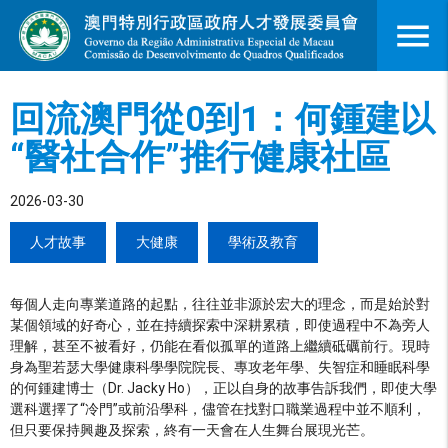
menu
回流澳門從0到1：何鍾建以
“醫社合作”推行健康社區
2026-03-30
人才故事
大健康
學術及教育
每個人走向專業道路的起點，往往並非源於宏大的理念，而是始於對
某個領域的好奇心，並在持續探索中深耕累積，即使過程中不為旁人
理解，甚至不被看好，仍能在看似孤單的道路上繼續砥礪前行。現時
身為聖若瑟大學健康科學學院院長、專攻老年學、失智症和睡眠科學
的何鍾建博士（Dr. Jacky Ho），正以自身的故事告訴我們，即使大學
選科選擇了“冷門”或前沿學科，儘管在找對口職業過程中並不順利，
但只要保持興趣及探索，終有一天會在人生舞台展現光芒。