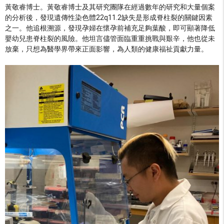
黃敬睿博士。黃敬睿博士及其研究團隊在經過數年的研究和大量個案
的分析後，發現遺傳性染色體22q11.2缺失是形成脊柱裂的關鍵因素
之一。他追根溯源，發現孕婦在懷孕前補充足夠葉酸，即可顯著降低
嬰幼兒患脊柱裂的風險。他坦言儘管面臨重重挑戰與艱辛，他也從未
放棄，只想為醫學界帶來正面影響，為人類的健康福祉貢獻力量。