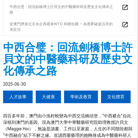
中西合璧：回流劍橋博士許貝文的中醫藥科研及歷史文化傳承之
路
從澳門躋身北京央企再躍身WTO 和聯合國 — 為逐夢破釜沉舟的
馮安兒
中西合璧：回流劍橋博士許
貝文的中醫藥科研及歷史文
化傳承之路
2025-06-30
人才故事
大健康
學術及教育
文化體育
四百多年前，澳門由小漁村蛻變為中西交流橋頭堡，“中西糅合”自此
深植到澳門的基因。現為澳門大學中華醫藥研究院助理教授許貝文
（Maggie Hoi），無論是讀書、工作以至家庭，人生的不同階段都與
“中西融合”結下不解之緣。攻讀西藥藥理的她轉身成為中醫藥科研人