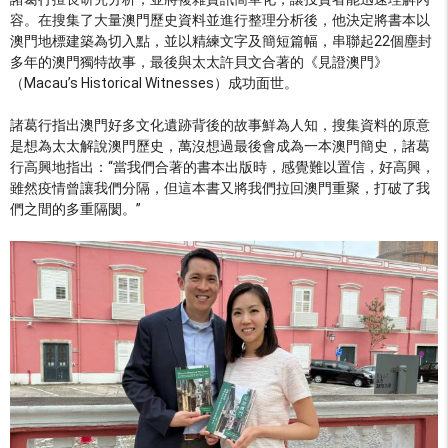
容。在搜集了大量澳門歷史資料並進行整理分析後，他決定將書本以
澳門地標建築為切入點，並以精練文字及簡短篇幅，串聯起22個塵封
多年的澳門獨特故事，最後與太太許貝文合著的《見證澳門》
（Macau’s Historical Witnesses）成功面世。
諸葛行指出澳門好多文化遺跡背後的故事鮮為人知，搜集資料的原意
是想為太太解說澳門歷史，萬沒想過最後會成為一本澳門簡史，諸葛
行高興地指出：“當我們合著的書本出版時，感覺難以置信，好高興，
雖然疫情曾讓我們分隔，但這本書又將我們拉回澳門重聚，打破了我
們之間的多重隔閡。”