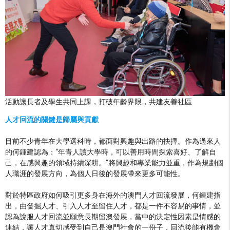
活動讓長者及學生共同上課，打破年齡界限，共建友善社區
人才回流的關鍵是歸屬與貢獻
目前不少青年在大學選科時，都面對興趣與出路的抉擇。作為過來人
的何鍾建認為：“年青人讀大學時，可以善用時間探索喜好、了解自
己，在感興趣的領域持續深耕。”將興趣和專業能力並重，作為規劃個
人職涯的發展方向，為個人日後的發展帶來更多可能性。
對於特區政府如何吸引更多身在海外的澳門人才回流發展，何鍾建指
出，由發掘人才、引入人才至留住人才，都是一件不容易的事情，並
認為說服人才回流並願意長期留澳發展，當中的決定性因素是情感的
連結，讓人才真切感受到自己是澳門社會的一份子，回流後能有機會