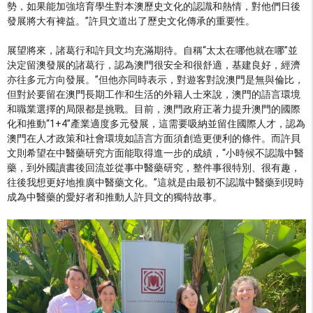
勢，如果能加強培育學生對本澳歷史文化的認識和熱情，對他們日後
發展將大有裨益。”許貝文道出了歷史文化傳承的重要性。
展望將來，諸葛行和許貝文均充滿期待。自稱“太太在哪他就在哪”並
決定留澳發展的諸葛行，認為澳門很安全和很舒適，基建良好，經濟
亦往多元方向發展。”但他亦同時表示，對遊客對說澳門是無與倫比，
但對於要留在澳門長期工作和生活的外籍人士來說，澳門的語言環境
和職業選擇的局限都是挑戰。目前，澳門政府正著力提升澳門的國際
化和推動“1+4”產業適度多元發展，這需要吸納並留住國際人才，認為
澳門在人才政策和社會環境如語言方面須創造更便利的條件。而許貝
文則希望在中醫藥研究方面能取得進一步的成績，“小時候不認識中醫
藥，到外國讀書後回流並從事中醫藥研究，整件事很特別、很有趣，
往後我想更好地推廣中醫藥文化。”這就是由最初不認識中醫藥到現時
成為中醫藥的愛好者和推動人許貝文的獨特故事。