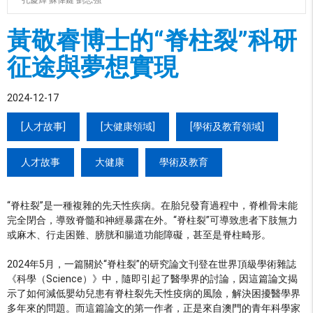
孔慶輝 蘇偉鍵 劉志強
黃敬睿博士的“脊柱裂”科研
征途與夢想實現
2024-12-17
[人才故事]
[大健康領域]
[學術及教育領域]
人才故事
大健康
學術及教育
“脊柱裂”是一種複雜的先天性疾病。在胎兒發育過程中，脊椎骨未能
完全閉合，導致脊髓和神經暴露在外。“脊柱裂”可導致患者下肢無力
或麻木、行走困難、膀胱和腸道功能障礙，甚至是脊柱畸形。
2024年5月，一篇關於“脊柱裂”的研究論文刊登在世界頂級學術雜誌
《科學（Science）》中，隨即引起了醫學界的討論，因這篇論文揭
示了如何減低嬰幼兒患有脊柱裂先天性疫病的風險，解決困擾醫學界
多年來的問題。而這篇論文的第一作者，正是來自澳門的青年科學家