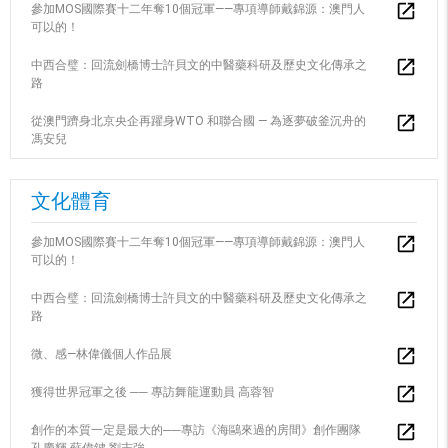
參加MOS國際賽十二年奪10個冠軍——專項導師戴錦源：澳門人
可以的！
中西合璧：回流劍橋博士許貝文的中醫藥科研及歷史文化傳承之
路
從澳門躋身北京央企再躍身WTO 和聯合國 — 為逐夢破釜沉舟的
馮安兒
文化體育
參加MOS國際賽十二年奪10個冠軍——專項導師戴錦源：澳門人
可以的！
中西合璧：回流劍橋博士許貝文的中醫藥科研及歷史文化傳承之
路
微、感—林偉儀個人作品展
獲得世界冠軍之後 ── 專訪舞龍運動員 高蓉智
創作的本質一定是最大的──專訪《海鷗來過的房間》創作團隊