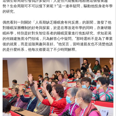
這個生命周期引發我許多疑問：人是否只能被動地順應這個發展趨
勢？生命周期可不可以慢下來呢？”這一連串疑問，驅動他投身老年學
的研究。
偶然看到一則關於「人長期缺乏睡眠會有何反應」的新聞，激發了他
對睡眠深層機制的好奇與探索，於是在專攻老年學的同時，亦兼研睡
眠科學，特別是針對失智症長者的睡眠質量進行焦點研究。求知若渴
的何鍾建無畏冷門領域，只為解答心中疑問。“那時選科不是為了畢業
後的就業，而是追隨興趣與喜好。”他笑言，當時連親友也不清楚他讀
的是什麼科系，他每次都要花了不少時間解釋。