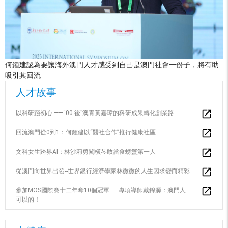
何鍾建認為要讓海外澳門人才感受到自己是澳門社會一份子，將有助
吸引其回流
人才故事
以科研踐初心 ——“00 後”澳青黃嘉瑋的科研成果轉化創業路
回流澳門從0到1：何鍾建以“醫社合作”推行健康社區
文科女生跨界AI：林沙莉勇闖橫琴敢當食螃蟹第一人
從澳門向世界出發--世界銀行經濟學家林微微的人生因求變而精彩
參加MOS國際賽十二年奪10個冠軍——專項導師戴錦源：澳門人
可以的！