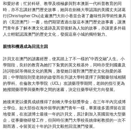
和愛好者；忙於科研、教學及積極參與對本澳新一代科普教育的同
時，亦不忘講好澳門歷史故事，她與在劍橋大學認識的美國丈夫諸葛
行(Christopher Chu)走遍澳門大街小巷並合著了趣味性與學術性兼具
的《見證澳門》一書，他們期望透過出版這本澳門歷史故事書，讓澳
門青年多了解本澳文化遺跡及其背後鮮為人知的故事，亦讓更多外籍
人士輕鬆認識澳門的歷史文化，發掘這座小城的獨特魅力。
親情和機遇成為回流主因
許貝文在澳門的讀書經歷，使其踏上了不一樣的“中西交融”人生。小
學階段，良好的教育為她打下紮實的英文根基外，同時亦受到國畫及
詩詞歌賦等傳統文化的熏陶，激發她日後對澳門歷史文化熱愛的基
因；中學階段則受老師的啟發而在升讀大學時選擇了與醫藥領域相關
的學科。在倫敦大學學院（UCL）攻讀藥理學期間，老師的指引更為
她撥開藥理學與藥劑學之間的迷霧，決定往藥學研究方向發展。
她後來更以優異成績獲得了劍橋大學全額獎學金，在三年半內完成博
士學位。如大部份在海外留學的澳門青年一樣，畢業後多選擇留在當
地發展，在攻讀博士最後一年的許貝文，原計劃加入英國當地大型藥
企，從事藥物研發工作，但與時任澳門大學校長姚偉彬教授的一次不
期而遇，令留英近十年的許貝文毅然回流澳門發展。