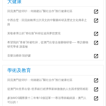
大健康
回流澳門從0到1：何鍾建以“醫社合作”推行健康社區
中西合璧：回流劍橋博士許貝文的中醫藥科研及歷史文化傳承之
路
黃敬睿博士的“脊柱裂”科研征途與夢想實現
希望我的“青春”終被吃掉，從澳門出發去做藥物研發── 專訪藥物
研究學者 謝嘉敏
音樂治療師 陸妤媛
學術及教育
回流澳門從0到1：何鍾建以“醫社合作”推行健康社區
從澳門向世界出發--世界銀行經濟學家林微微的人生因求變而精彩
參加MOS國際賽十二年奪10個冠軍——專項導師戴錦源：澳門人
可以的！