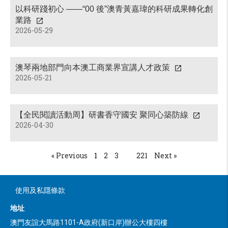
以科研踐初心 ——“00 後”澳青黃嘉瑋的科研成果轉化創
業路
2026-05-29
澳琴兩地部門向本澳工商業界宣講人才政策
2026-05-21
【全民閱讀活動周】研書香守國安 聚同心築防線
2026-04-30
« Previous
1
2
3
...
221
Next »
使用及私隱條款
地址
澳門友誼大馬路1101-A政府(新口岸)辦公大樓四樓