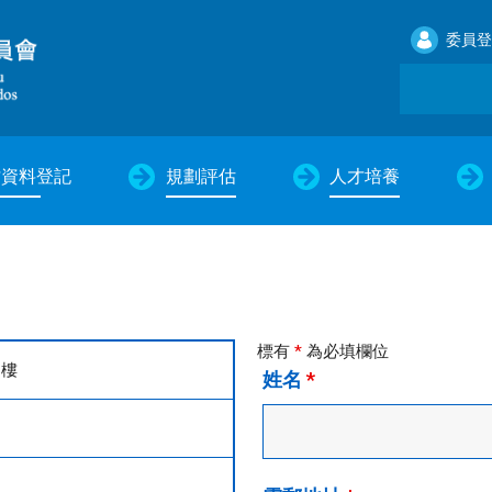
委員登
才資料登記
規劃評估
人才培養
標有
*
為必填欄位
四樓
姓名
*