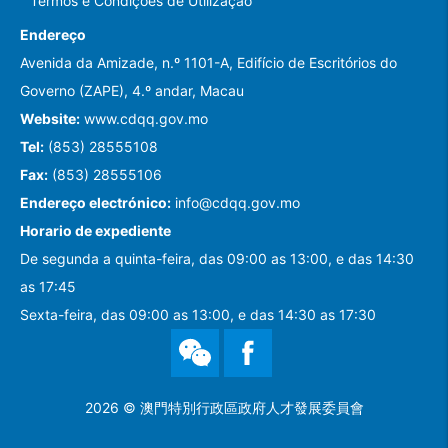
Termos e Condições de Utilização
Endereço
Avenida da Amizade, n.º 1101-A, Edifício de Escritórios do
Governo (ZAPE), 4.º andar, Macau
Website:
www.cdqq.gov.mo
Tel:
(853) 28555108
Fax:
(853) 28555106
Endereço electrónico:
info@cdqq.gov.mo
Horario de expediente
De segunda a quinta-feira, das 09:00 as 13:00, e das 14:30
as 17:45
Sexta-feira, das 09:00 as 13:00, e das 14:30 as 17:30
WeChat
Facebook
2026 © 澳門特別行政區政府人才發展委員會