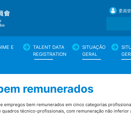
委員登
IME E
TALENT DATA
SITUAÇÃO
SIT
REGISTRATION
GERAL
GER
 bem remunerados
 de empregos bem remunerados em cinco categorias profissionais
e quadros técnico-profissionais, com remuneração não inferior 