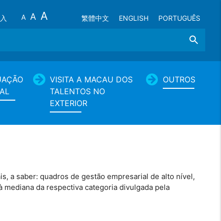
A
A
A
入
繁體中文
ENGLISH
PORTUGUÊS
Search
UAÇÃO
VISITA A MACAU DOS
OUTROS
AL
TALENTOS NO
EXTERIOR
, a saber: quadros de gestão empresarial de alto nível,
à mediana da respectiva categoria divulgada pela