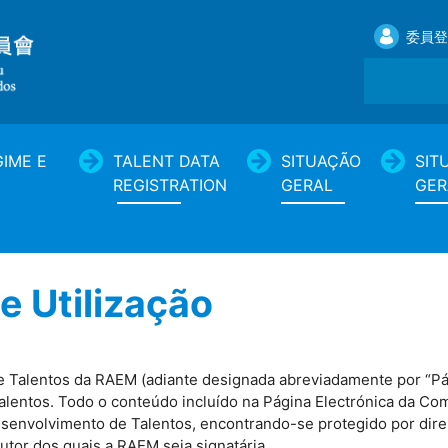
委員登
IME E
TALENT DATA
SITUAÇÃO
SIT
REGISTRATION
GERAL
GER
e Utilização
 Talentos da RAEM (adiante designada abreviadamente por “Pág
lentos. Todo o conteúdo incluído na Página Electrónica da Co
nvolvimento de Talentos, encontrando-se protegido por direit
utor dos quais a RAEM seja signatária.