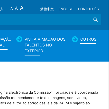
A
A
A
入
繁體中文
ENGLISH
PORTUGUÊS
Search
UAÇÃO
VISITA A MACAU DOS
OUTROS
AL
TALENTOS NO
EXTERIOR
ina Electrónica da Comissão”) foi criada e é coordenada
missão (nomeadamente texto, imagens, som, vídeo,
os de autor ao abrigo das leis da RAEM e sujeito ao