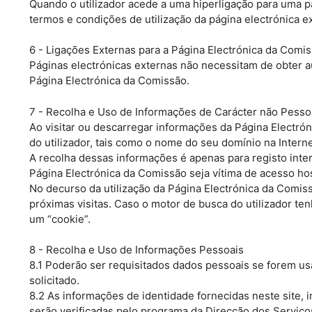
Quando o utilizador acede a uma hiperligação para uma pá
termos e condições de utilização da página electrónica e
6 - Ligações Externas para a Página Electrónica da Comi
Páginas electrónicas externas não necessitam de obter 
Página Electrónica da Comissão.
7 - Recolha e Uso de Informações de Carácter não Pesso
Ao visitar ou descarregar informações da Página Electró
do utilizador, tais como o nome do seu domínio na Interne
A recolha dessas informações é apenas para registo inte
Página Electrónica da Comissão seja vítima de acesso host
No decurso da utilização da Página Electrónica da Comissã
próximas visitas. Caso o motor de busca do utilizador t
um “cookie”.
8 - Recolha e Uso de Informações Pessoais
8.1 Poderão ser requisitados dados pessoais se forem us
solicitado.
8.2 As informações de identidade fornecidas neste site,
serão verificadas pelo programa da Direcção dos Serviços