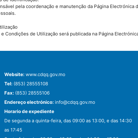
onsável pela coordenação e manutenção da Página Electrónica 
ssoais.
ilização
s e Condições de Utilização será publicada na Página Electrón
Website:
www.cdqq.gov.mo
Tel:
(853) 28555108
Fax:
(853) 28555106
Endereço electrónico:
info@cdqq.gov.mo
Horario de expediente
De segunda a quinta-feira, das 09:00 as 13:00, e das 14:30
as 17:45