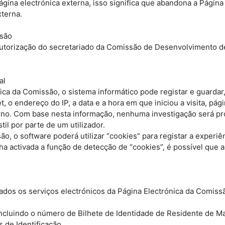
gina electrónica externa, isso significa que abandona a Página
xterna.
ssão
autorização do secretariado da Comissão de Desenvolvimento de
al
nica da Comissão, o sistema informático pode registar e guard
t, o endereço do IP, a data e a hora em que iniciou a visita, pá
rno. Com base nesta informação, nenhuma investigação será pr
il por parte de um utilizador.
o, o software poderá utilizar “cookies” para registar a experiên
enha activada a função de detecção de “cookies”, é possível qu
ados os serviços electrónicos da Página Electrónica da Comis
 incluindo o número de Bilhete de Identidade de Residente de M
 de Identificação.