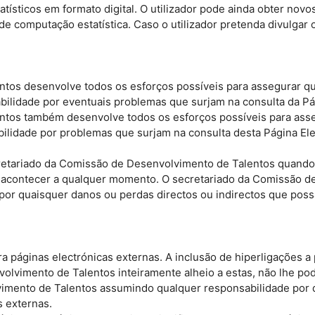
tísticos em formato digital. O utilizador pode ainda obter novo
 computação estatística. Caso o utilizador pretenda divulgar o
tos desenvolve todos os esforços possíveis para assegurar qu
abilidade por eventuais problemas que surjam na consulta da P
tos também desenvolve todos os esforços possíveis para asse
bilidade por problemas que surjam na consulta desta Página El
ecretariado da Comissão de Desenvolvimento de Talentos quand
e acontecer a qualquer momento. O secretariado da Comissão d
por quaisquer danos ou perdas directos ou indirectos que possa
ra páginas electrónicas externas. A inclusão de hiperligações 
olvimento de Talentos inteiramente alheio a estas, não lhe p
mento de Talentos assumindo qualquer responsabilidade por q
s externas.