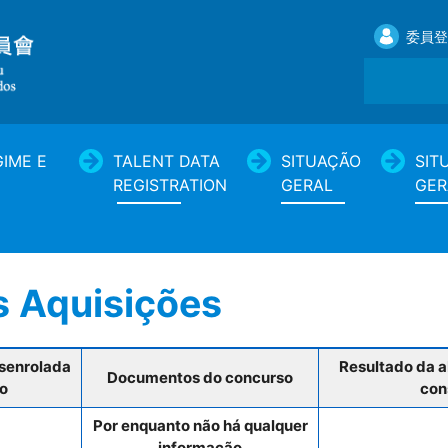
委員登
IME E
TALENT DATA
SITUAÇÃO
SIT
REGISTRATION
GERAL
GER
s Aquisições
esenrolada
Resultado da a
Documentos do concurso
ão
con
Por enquanto não há qualquer
informação