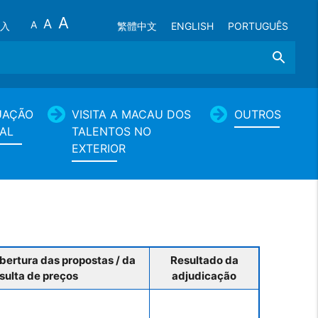
A
A
A
入
繁體中文
ENGLISH
PORTUGUÊS
Search
UAÇÃO
VISITA A MACAU DOS
OUTROS
AL
TALENTOS NO
EXTERIOR
bertura das propostas / da
Resultado da
sulta de preços
adjudicação