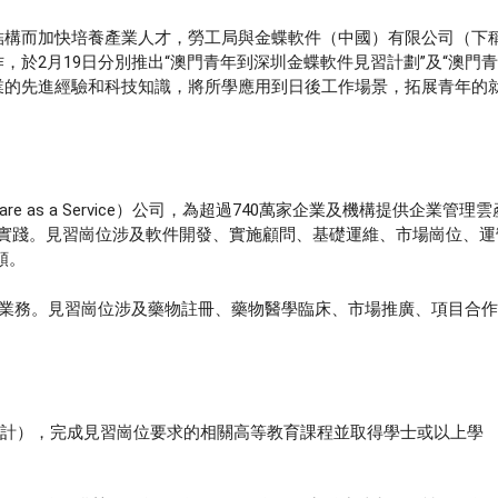
業結構而加快培養產業人才，勞工局與金蝶軟件（中國）有限公司（下
作，於2月19日分別推出“澳門青年到深圳金蝶軟件見習計劃”及“澳門
業的先進經驗和科技知識，將所學應用到日後工作場景，拓展青年的
。
e as a Service）公司，為超過740萬家企業及機構提供企業管理雲
型實踐。見習崗位涉及軟件開發、實施顧問、基礎運維、市場崗位、運
額。
康業務。見習崗位涉及藥物註冊、藥物醫學臨床、市場推廣、項目合
。
期計），完成見習崗位要求的相關高等教育課程並取得學士或以上學