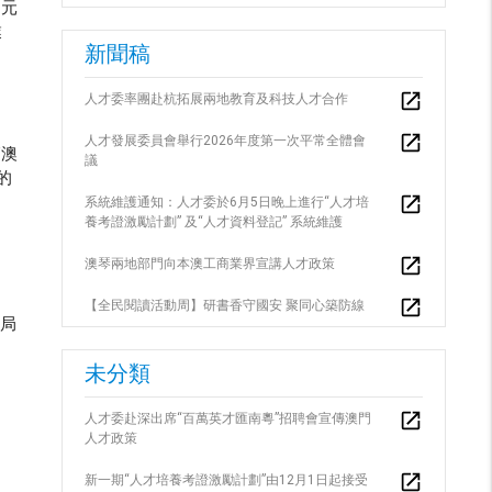
門元
業
新聞稿
人才委率團赴杭拓展兩地教育及科技人才合作
人才發展委員會舉行2026年度第一次平常全體會
”澳
議
的
系統維護通知：人才委於6月5日晚上進行“人才培
養考證激勵計劃” 及“人才資料登記” 系統維護
澳琴兩地部門向本澳工商業界宣講人才政策
【全民閱讀活動周】研書香守國安 聚同心築防線
局
未分類
人才委赴深出席“百萬英才匯南粵”招聘會宣傳澳門
人才政策
新一期“人才培養考證激勵計劃”由12月1日起接受