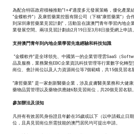
為配合特區政府積極推動“1+4”適度多元發展策略，優化產
“金蝶軟件”）及康哲藥業控股有限公司（下稱“康哲藥業”）合
到深圳康哲藥業見習計劃”，活動旨在讓澳門青年學習內地企
業發展空間。兩項見習計劃由2月19日至3月8日接受網上申請
支持澳門青年到內地企業學習先進經驗和科技知識
“金蝶軟件”是全球領先、中國第一的企業管理雲SaaS（Softwar
品及服務，業務聚焦EBC企業資訊科技管理等行業數字化轉
崗位、會計崗位以及人力資源崗位等7個範疇，共15個見習名
“康哲藥業” 是一家創新醫藥企業，涉及皮膚醫美業務和大健
藥物品質管理以及藥物供應鏈6類見習崗位，共20個見習名額
參加辦法及須知
凡持有有效居民身份證且年齡在35歲或以下（以申請截止日
位，且具見習崗位所需技能的澳門居民均可提出申請。