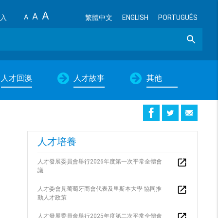
A
A
A
入
繁體中文
ENGLISH
PORTUGUÊS
Search
人才回澳
人才故事
其他
人才培養
人才發展委員會舉行2026年度第一次平常全體會
議
人才委會見葡萄牙商會代表及里斯本大學 協同推
動人才政策
人才發展委員會舉行2025年度第二次平常全體會