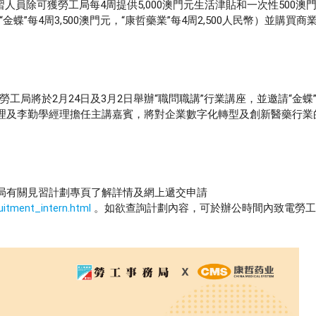
員除可獲勞工局每4周提供5,000澳門元生活津貼和一次性500澳
每4周3,500澳門元，“康哲藥業”每4周2,500人民幣）並購買商
局將於2月24日及3月2日舉辦“職問職講”行業講座，並邀請“金蝶
經理及李勤學經理擔任主講嘉賓，將對企業數字化轉型及創新醫藥行業
工局有關見習計劃專頁了解詳情及網上遞交申請
itment_intern.html
。如欲查詢計劃內容，可於辦公時間內致電勞工