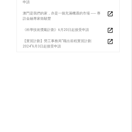
申請
澳門是我們的家，亦是一個充滿機遇的市場 ── 專
訪金融專家衛驍豐
《科學技術獎勵計劃》6月20日起接受申請
【實習計劃】勞工事務局“職出前程實習計劃
2024”6月3日起接受申請