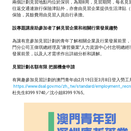
兩個計劃見習地點均位於深圳，為期8周，見習期間，每名見習人
往返交通連旅行保險津貼外，亦會由見習企業提供生活津貼（“金蝶”
保險，其餘費用由見習人員自行承擔。
設專題講座助參加者了解見習企業和相關行業發展趨勢
為讓有意參加見習計劃的青年了解相關企業及行業發展前景，勞工
門分公司王偉琪總經理及“康哲藥業”人力資源中心付忠明總
發展前景，以及人才需求作出詳細分析和講解。
見習計劃名額有限
把握機會申請
有興趣參加見習計劃的澳門青年由2月19日至3月8日登入勞
https://www.dsal.gov.mo/zh_tw/standard/employment_recru
杜先生8399 9740／沈小姐8399 9765。