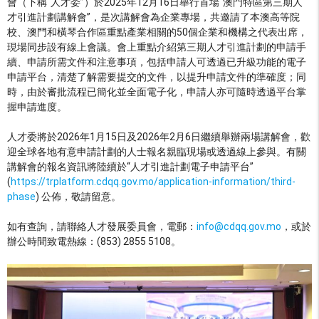
會（下稱“人才委”）於2025年12月16日舉行首場“澳門特區第三期人
才引進計劃講解會”，是次講解會為企業專場，共邀請了本澳高等院
校、澳門和橫琴合作區重點產業相關的50個企業和機構之代表出席，
現場同步設有線上會議。會上重點介紹第三期人才引進計劃的申請手
續、申請所需文件和注意事項，包括申請人可透過已升級功能的電子
申請平台，清楚了解需要提交的文件，以提升申請文件的準確度；同
時，由於審批流程已簡化並全面電子化，申請人亦可隨時透過平台掌
握申請進度。
人才委將於2026年1月15日及2026年2月6日繼續舉辦兩場講解會，歡
迎全球各地有意申請計劃的人士報名親臨現場或透過線上參與。有關
講解會的報名資訊將陸續於“人才引進計劃電子申請平台”
(
https://trplatform.cdqq.gov.mo/application-information/third-
phase
) 公佈，敬請留意。
如有查詢，請聯絡人才發展委員會，電郵：
info@cdqq.gov.mo
，或於
辦公時間致電熱線：(853) 2855 5108。