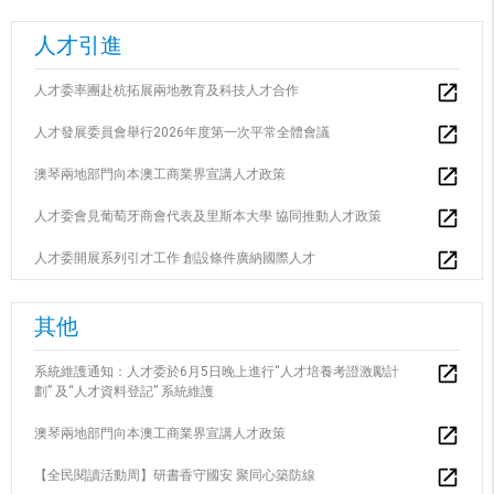
人才引進
人才委率團赴杭拓展兩地教育及科技人才合作
人才發展委員會舉行2026年度第一次平常全體會議
澳琴兩地部門向本澳工商業界宣講人才政策
人才委會見葡萄牙商會代表及里斯本大學 協同推動人才政策
人才委開展系列引才工作 創設條件廣納國際人才
其他
系統維護通知：人才委於6月5日晚上進行“人才培養考證激勵計
劃” 及“人才資料登記” 系統維護
澳琴兩地部門向本澳工商業界宣講人才政策
【全民閱讀活動周】研書香守國安 聚同心築防線