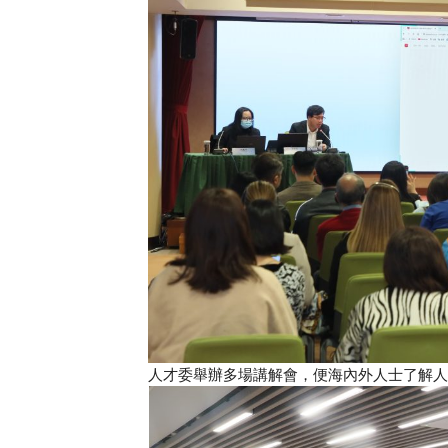
人才委舉辦多場講解會，便海內外人士了解人