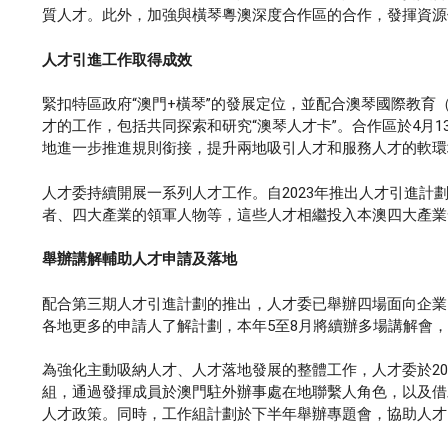
質人才。此外，加強與橫琴粵澳深度合作區的合作，發揮資源
人才引進工作取得成效
緊扣特區政府“澳門+橫琴”的發展定位，並配合澳琴國際教
才的工作，包括共同探索和研究“澳琴人才卡”。合作區於4月
地進一步推進規則銜接，提升兩地吸引人才和服務人才的軟環
人才委持續開展一系列人才工作。自2023年推出人才引進
者、四大產業的領軍人物等，這些人才相繼投入本澳四大產業
舉辦講解輔助人才申請及落地
配合第三期人才引進計劃的推出，人才委已舉辦四場面向企業
各地更多的申請人了解計劃，本年5至8月將續辦多場講解會
為強化主動吸納人才、人才落地發展的整體工作，人才委於202
組，通過發揮成員於澳門駐外辦事處在地聯繫人角色，以及借
人才政策。同時，工作組計劃於下半年舉辦專題會，協助人才