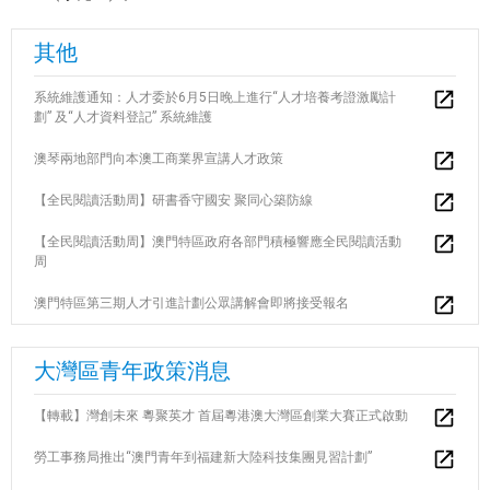
其他
系統維護通知：人才委於6月5日晚上進行“人才培養考證激勵計
劃” 及“人才資料登記” 系統維護
澳琴兩地部門向本澳工商業界宣講人才政策
【全民閱讀活動周】研書香守國安 聚同心築防線
【全民閱讀活動周】澳門特區政府各部門積極響應全民閱讀活動
周
澳門特區第三期人才引進計劃公眾講解會即將接受報名
大灣區青年政策消息
【轉載】灣創未來 粵聚英才 首屆粵港澳大灣區創業大賽正式啟動
勞工事務局推出“澳門青年到福建新大陸科技集團見習計劃”