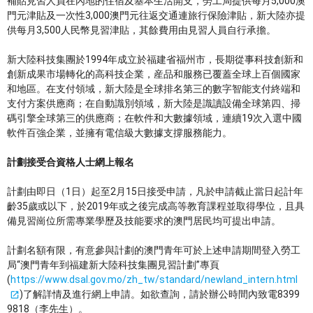
補貼見習人員在內地的住宿及基本生活開支，勞工局提供每月5,000澳
門元津貼及一次性3,000澳門元往返交通連旅行保險津貼，新大陸亦提
供每月3,500人民幣見習津貼，其餘費用由見習人員自行承擔。
新大陸科技集團於1994年成立於福建省福州市，長期從事科技創新和
創新成果市場轉化的高科技企業，産品和服務已覆蓋全球上百個國家
和地區。在支付領域，新大陸是全球排名第三的數字智能支付終端和
支付方案供應商；在自動識別領域，新大陸是識讀設備全球第四、掃
碼引擎全球第三的供應商；在軟件和大數據領域，連續19次入選中國
軟件百強企業，並擁有電信級大數據支撐服務能力。
計劃接受合資格人士網上報名
計劃由即日（1日）起至2月15日接受申請，凡於申請截止當日起計年
齡35歲或以下，於2019年或之後完成高等教育課程並取得學位，且具
備見習崗位所需專業學歷及技能要求的澳門居民均可提出申請。
計劃名額有限，有意參與計劃的澳門青年可於上述申請期間登入勞工
局“澳門青年到福建新大陸科技集團見習計劃”專頁
(
https://www.dsal.gov.mo/zh_tw/standard/newland_intern.html
)了解詳情及進行網上申請。如欲查詢，請於辦公時間內致電8399
9818（李先生）。