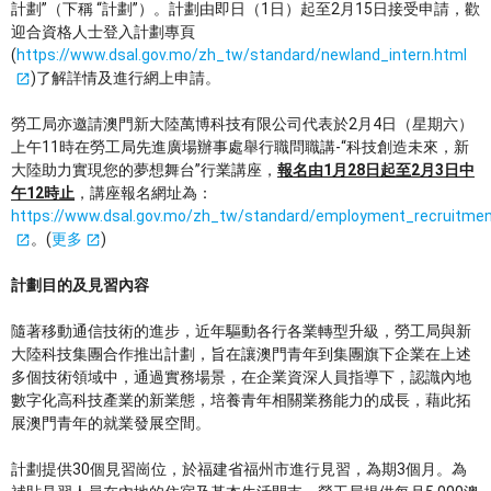
計劃”（下稱 “計劃”）。計劃由即日（1日）起至2月15日接受申請，歡
迎合資格人士登入計劃專頁
(
https://www.dsal.gov.mo/zh_tw/standard/newland_intern.html
)了解詳情及進行網上申請。
勞工局亦邀請澳門新大陸萬博科技有限公司代表於2月4日（星期六）
上午11時在勞工局先進廣場辦事處舉行職問職講-“科技創造未來，新
大陸助力實現您的夢想舞台”行業講座，
報名由1月28日起至2月3日中
午12時止
，講座報名網址為：
https://www.dsal.gov.mo/zh_tw/standard/employment_recruitmen
。(
更多
)
計劃目的及見習內容
隨著移動通信技術的進步，近年驅動各行各業轉型升級，勞工局與新
大陸科技集團合作推出計劃，旨在讓澳門青年到集團旗下企業在上述
多個技術領域中，通過實務場景，在企業資深人員指導下，認識內地
數字化高科技產業的新業態，培養青年相關業務能力的成長，藉此拓
展澳門青年的就業發展空間。
計劃提供30個見習崗位，於福建省福州市進行見習，為期3個月。為