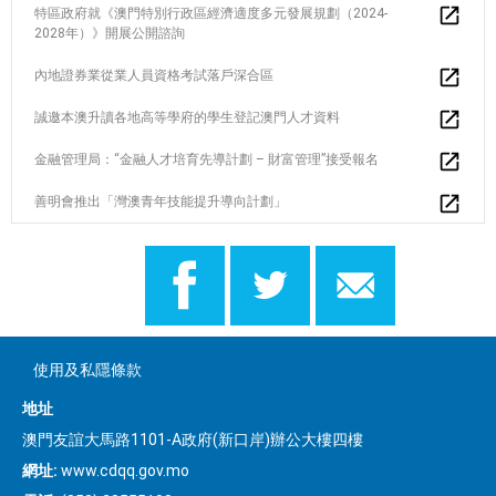
特區政府就《澳門特別行政區經濟適度多元發展規劃（2024-
2028年）》開展公開諮詢
內地證券業從業人員資格考試落戶深合區
誠邀本澳升讀各地高等學府的學生登記澳門人才資料
金融管理局：“金融人才培育先導計劃 – 財富管理”接受報名
善明會推出「灣澳青年技能提升導向計劃」
使用及私隱條款
地址
澳門友誼大馬路1101-A政府(新口岸)辦公大樓四樓
網址:
www.cdqq.gov.mo