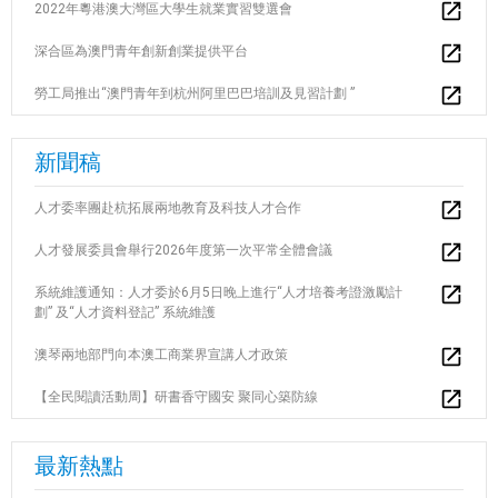
2022年粵港澳大灣區大學生就業實習雙選會
深合區為澳門青年創新創業提供平台
勞工局推出“澳門青年到杭州阿里巴巴培訓及見習計劃 ”
新聞稿
人才委率團赴杭拓展兩地教育及科技人才合作
人才發展委員會舉行2026年度第一次平常全體會議
系統維護通知：人才委於6月5日晚上進行“人才培養考證激勵計
劃” 及“人才資料登記” 系統維護
澳琴兩地部門向本澳工商業界宣講人才政策
【全民閱讀活動周】研書香守國安 聚同心築防線
最新熱點