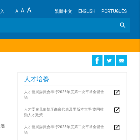
A
A
A
入
繁體中文
ENGLISH
PORTUGUÊS
Search
人才培養
人才發展委員會舉行2026年度第一次平常全體會
議
人才委會見葡萄牙商會代表及里斯本大學 協同推
動人才政策
港澳
人才發展委員會舉行2025年度第二次平常全體會
議