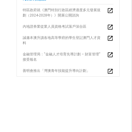
特區政府就《澳門特別行政區經濟適度多元發展規
劃（2024-2028年）》開展公開諮詢
內地證券業從業人員資格考試落戶深合區
誠邀本澳升讀各地高等學府的學生登記澳門人才資
料
金融管理局：“金融人才培育先導計劃 – 財富管理”
接受報名
善明會推出「灣澳青年技能提升導向計劃」