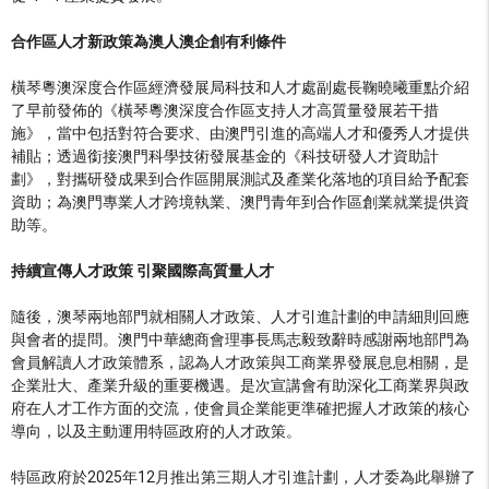
合作區人才新政
策
為澳人澳企創有利條件
橫琴粵澳深度合作區經濟發展局科技和人才處副處長鞠曉曦重點介紹
了早前發佈的《橫琴粵澳深度合作區支持人才高質量發展若干措
施》，當中包括對符合要求、由澳門引進的高端人才和優秀人才提供
補貼；透過銜接澳門科學技術發展基金的《科技研發人才資助計
劃》，對攜研發成果到合作區開展測試及產業化落地的項目給予配套
資助；為澳門專業人才跨境執業、澳門青年到合作區創業就業提供資
助等。
持續
宣傳
人才政策
引聚國際高質量人才
隨後，澳琴兩地部門就相關人才政策、人才引進計劃的申請細則回應
與會者的提問。澳門中華總商會理事長馬志毅致辭時感謝兩地部門為
會員解讀人才政策體系，認為人才政策與工商業界發展息息相關，是
企業壯大、產業升級的重要機遇。是次宣講會有助深化工商業界與政
府在人才工作方面的交流，使會員企業能更準確把握人才政策的核心
導向，以及主動運用特區政府的人才政策。
特區政府於2025年12月推出第三期人才引進計劃，人才委為此舉辦了