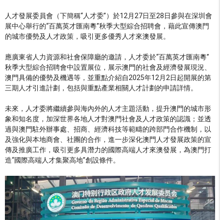
人才發展委員會（下簡稱“人才委”）於12月27日至28日參與在深圳會
展中心舉行的“百萬英才匯南粵”秋季大型綜合招聘會，藉此宣傳澳門
的城市優勢及人才政策，吸引更多優秀人才來澳發展。
應廣東省人力資源和社會保障廳的邀請，人才委於“百萬英才匯南粵”
秋季大型綜合招聘會中設置展位，展示澳門的社會及經濟發展現況、
澳門具備的優勢及機遇等，並重點介紹自2025年12月2日起開展的第
三期人才引進計劃，包括與重點產業相關人才計劃的申請詳情。
未來，人才委將繼續參與海內外的人才主題活動，提升澳門的城市形
象和知名度，加深世界各地人才對澳門社會及人才政策的認識；並透
過與澳門駐外辦事處、招商、經濟科技等範疇的跨部門合作機制，以
及強化與本地商會、社團的合作，進一步深化澳門人才發展政策的宣
傳及推廣工作，吸引更多具潛力的國際高端人才來澳發展，為澳門打
造“國際高端人才集聚高地”創設條件。