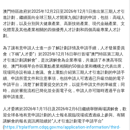
澳門特區政府於2025年12月2日至2026年12月1日推出第三期人才引
進計劃，繼續面向全球三類人才開展九個計劃的申請，包括﹕高端人
才計劃，以及分別與大健康產業、高新技術產業、現代金融產業、文
化體育及其他產業相關的四個優秀人才計劃和四個高級專業人才計
劃。
為了讓有意申請人士進一步了解計劃詳情及申請手續，人才發展委員
會（下稱“人才委”）於2025年12月16日舉行首場“澳門特區第三期人
才引進計劃講解會”，是次講解會為企業專場，共邀請了本澳高等院
校、澳門和橫琴合作區重點產業相關的50個企業和機構之代表出席，
現場同步設有線上會議。會上重點介紹第三期人才引進計劃的申請手
續、申請所需文件和注意事項，包括申請人可透過已升級功能的電子
申請平台，清楚了解需要提交的文件，以提升申請文件的準確度；同
時，由於審批流程已簡化並全面電子化，申請人亦可隨時透過平台掌
握申請進度。
人才委將於2026年1月15日及2026年2月6日繼續舉辦兩場講解會，歡
迎全球各地有意申請計劃的人士報名親臨現場或透過線上參與。有關
講解會的報名資訊將陸續於“人才引進計劃電子申請平台”
(
https://trplatform.cdqq.gov.mo/application-information/third-