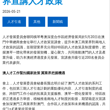
界宣講人才政策
2026-05-21
人才引進
其他
新聞稿
人才發展委員會聯同橫琴粵澳深度合作區經濟發展局於5月20日在澳
門中華總商會會址舉行人才政策宣講會，提升本澳工商業界對兩地人
才政策的認識，並期望業界充分用好特區的人才政策及制度優勢，把
握澳琴一體化帶來的發展契機，凝心聚力，共同推動澳門的人才及產
業升級，助力本澳經濟適度多元發展。宣講會共吸引近200名會員企
業代表參與。
澳人才工作緊扣國家政策 冀業界把握機遇
會上，人才發展委員會秘書長龔志明介紹了澳門人才政策的系列工
作，包括第三期人才引進計劃的重點優化內容、人才引進制度的成
效、跨部門工作小組的拓展及支援服務、澳琴一體化發展等，特區政
府正透過多方舉措，積極推進兩地人才制度的銜接，期望藉是次宣講
會加深澳門工商業界對澳門、合作區人才政策和未來機遇的認識，共
促“1+4”產業提質發展。