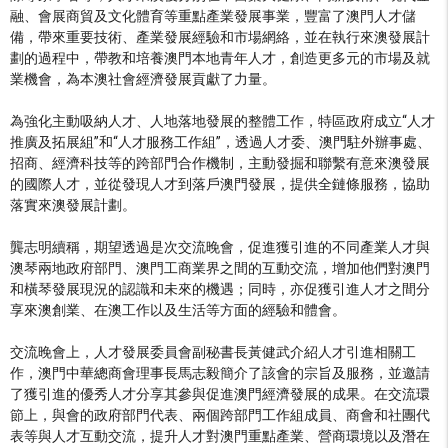
融、會展商貿及文化體育等重點產業發展事業，豐富了澳門人才儲
備，帶來重要技術、產業發展經驗和市場網絡，並在執行來澳發展計
劃的過程中，帶教和培養澳門本地青年人才，創造更多元的市場及就
業機會，為本澳社會經濟發展貢獻了力量。
為強化主動吸納人才、人地落地發展的整體工作，特區政府成立“人才
推廣及拓展組”和“人才服務工作組”，透過人才委、澳門駐外辦事處、
招商、經濟科技等的跨部門合作機制，主動發掘和聯繫有意來澳發展
的國際人才，並從發現人才到落戶澳門發展，提供全鏈條服務，協助
落實來澳發展計劃。
龔志明續稱，期望透過是次交流晚會，促進獲引進的不同產業人才與
澳琴兩地政府部門、澳門工商業界之間的互動交流，增加他們對澳門
和橫琴發展現況的認識和未來的機遇；同時，亦促獲引進人才之間分
享來澳創業、在澳工作以及生活等方面的經驗和體會。
交流晚會上，人才發展委員會副秘書長黃健武介紹人才引進相關工
作，澳門中華總商會理事長馬志毅簡介了該會的宗旨及服務，並邀請
了獲引進的優秀人才分享其參與促進澳門經濟發展的成果。在交流環
節上，與會的政府部門代表、兩個跨部門工作組成員、商會和社團代
表等與人才互動交流，提升人才對澳門重點產業、營商環境以及潛在