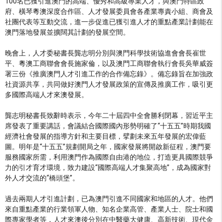
100名已獲引進澳門的高端、優秀和高級專業人才，與澳門特區政
府、橫琴粵澳深度合作區、人才發展委員會各產業專責小組、商會及
社團代表等互動交流，進一步促進已獲引進人才的重點產業計劃能在
澳門落地發展並擴闊其計劃的發展空間。
晚會上，人才委秘書長龔志明分別與澳門科學技術協進會會長崔世
平、粵澳工商聯會會長施家倫，以及澳門工商聯會執行會長吳華威簽
署三份《推廣澳門人才引進工作的合作備忘錄》。備忘錄旨在加強政
社資源共享，共同做好澳門人才發展政策的宣傳及推廣工作，吸引更
多國際高端人才來澳發展。
龔志明秘書長致辭時表示，今年二十屆四中全會勝利閉幕，習近平主
席發表了重要講話，會議結合國際國內形勢明確了“十五五”時期我國
經濟社會發展的指導方針和主要目標，擘劃未來五年發展的宏偉藍
圖。明年是“十五五”規劃開局之年，國家發展將開啟新征程，澳門要
服務國家所需，利用澳門作為國際自由港的地位，打造更具國際競爭
力的引才育才環境，致力建設“國際高端人才集聚高地”，成為國家對
外人才交流的“橋頭堡”。
過去兩期人才引進計劃，已為澳門引進不同國家和地區的人才。他們
來自重點產業的行業領軍人物、知名企業高管、產業人士、院士和國
際專家學者等，人才來澳後分別在中醫藥大健康、高新技術、現代金