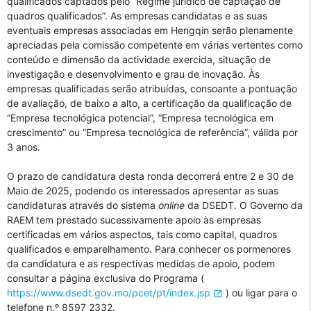
qualificados captados pelo “Regime jurídico de captação de
quadros qualificados”. As empresas candidatas e as suas
eventuais empresas associadas em Hengqin serão plenamente
apreciadas pela comissão competente em várias vertentes como
conteúdo e dimensão da actividade exercida, situação de
investigação e desenvolvimento e grau de inovação. Às
empresas qualificadas serão atribuídas, consoante a pontuação
de avaliação, de baixo a alto, a certificação da qualificação de
“Empresa tecnológica potencial”, “Empresa tecnológica em
crescimento” ou “Empresa tecnológica de referência”, válida por
3 anos.
O prazo de candidatura desta ronda decorrerá entre 2 e 30 de
Maio de 2025, podendo os interessados apresentar as suas
candidaturas através do sistema
online
da DSEDT. O Governo da
RAEM tem prestado sucessivamente apoio às empresas
certificadas em vários aspectos, tais como capital, quadros
qualificados e emparelhamento. Para conhecer os pormenores
da candidatura e as respectivas medidas de apoio, podem
consultar a página exclusiva do Programa (
https://www.dsedt.gov.mo/pcet/pt/index.jsp
) ou ligar para o
telefone n.º 8597 2332.