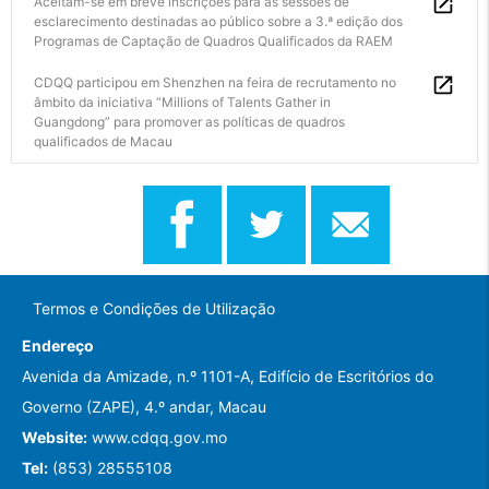
Aceitam-se em breve inscrições para as sessões de
esclarecimento destinadas ao público sobre a 3.ª edição dos
Programas de Captação de Quadros Qualificados da RAEM
CDQQ participou em Shenzhen na feira de recrutamento no
âmbito da iniciativa “Millions of Talents Gather in
Guangdong” para promover as políticas de quadros
qualificados de Macau
Termos e Condições de Utilização
Endereço
Avenida da Amizade, n.º 1101-A, Edifício de Escritórios do
Governo (ZAPE), 4.º andar, Macau
Website:
www.cdqq.gov.mo
Tel:
(853) 28555108