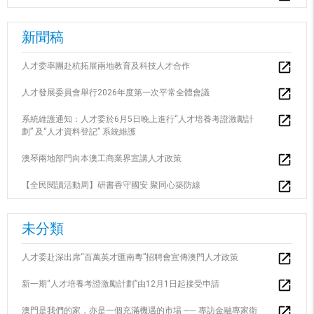
新聞稿
人才委率團赴杭拓展兩地教育及科技人才合作
人才發展委員會舉行2026年度第一次平常全體會議
系統維護通知：人才委於6月5日晚上進行“人才培養考證激勵計
劃” 及“人才資料登記” 系統維護
澳琴兩地部門向本澳工商業界宣講人才政策
【全民閱讀活動周】研書香守國安 聚同心築防線
未分類
人才委赴深出席“百萬英才匯南粵”招聘會宣傳澳門人才政策
新一期“人才培養考證激勵計劃”由12月1日起接受申請
澳門是我們的家，亦是一個充滿機遇的市場 ── 專訪金融專家衛