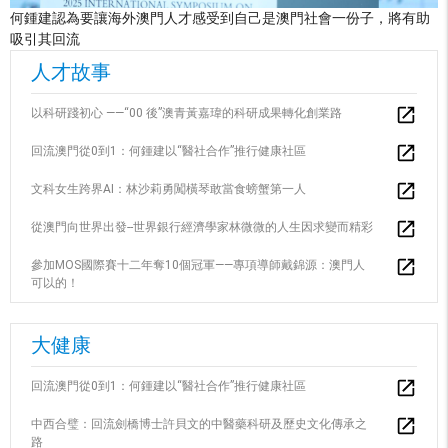
何鍾建認為要讓海外澳門人才感受到自己是澳門社會一份子，將有助
吸引其回流
人才故事
以科研踐初心 ——“00 後”澳青黃嘉瑋的科研成果轉化創業路
回流澳門從0到1：何鍾建以“醫社合作”推行健康社區
文科女生跨界AI：林沙莉勇闖橫琴敢當食螃蟹第一人
從澳門向世界出發--世界銀行經濟學家林微微的人生因求變而精彩
參加MOS國際賽十二年奪10個冠軍——專項導師戴錦源：澳門人
可以的！
大健康
回流澳門從0到1：何鍾建以“醫社合作”推行健康社區
中西合璧：回流劍橋博士許貝文的中醫藥科研及歷史文化傳承之
路