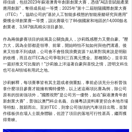
得佳績，包括2023年蘇港澳青年創新創業大賽，憑借“AI語音賦能產業
應用創新”，奪得成長組一等獎；2025年“第十二屆朝陽國際創業大賽
（ITEC）”，協助公司的“基於人工智能多模態的智能座艙研究與應用”
榮獲全球創業賽一等獎，該比賽吸引了86個國家和地區的14,000餘名
創業者、3,587個高精尖項目參加。
作為兩個參賽項目的統籌及公關負責人，沙莉既感壓力又覺自豪。“壓
力大，因為全部都是領導、前輩，開始時怕不知如何與他們溝通。後
來又怕拿不到成績，公司會不會怪我浪費資源？結果對我來說是明顯
的收穫，而且在ITEC為公司爭取到三百萬元獎金。那種開心，並非寫
一篇好推文可比擬的！”沙莉臉上洋溢著自豪與喜悦之情，證明文科生
也可在AI領域有用武之地。
沙莉解釋，每項賽事皆有其主題或者側重點，事前必須充分分析普強
拿什麼項目參賽才能擁有獨特優勢，以上述這兩項比賽為例，除公司
原有的技術強項外，“國際視野”是公司另一優勢，如在“蘇港澳青年創
新創業大賽”，普強以澳門科企名義、自擁粵語資料庫更切合本地市場
等特點，脫穎而出。至於ITEC，則拿公司強項的汽車項目出戰，並製
作樣板供在場人士親身體驗，佐證了項目的落地可行性甚高，繼而獲
得青睞。