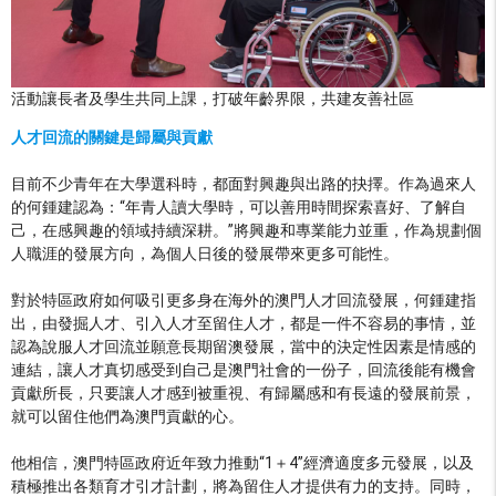
活動讓長者及學生共同上課，打破年齡界限，共建友善社區
人才回流的關鍵是歸屬與貢獻
目前不少青年在大學選科時，都面對興趣與出路的抉擇。作為過來人
的何鍾建認為：“年青人讀大學時，可以善用時間探索喜好、了解自
己，在感興趣的領域持續深耕。”將興趣和專業能力並重，作為規劃個
人職涯的發展方向，為個人日後的發展帶來更多可能性。
對於特區政府如何吸引更多身在海外的澳門人才回流發展，何鍾建指
出，由發掘人才、引入人才至留住人才，都是一件不容易的事情，並
認為說服人才回流並願意長期留澳發展，當中的決定性因素是情感的
連結，讓人才真切感受到自己是澳門社會的一份子，回流後能有機會
貢獻所長，只要讓人才感到被重視、有歸屬感和有長遠的發展前景，
就可以留住他們為澳門貢獻的心。
他相信，澳門特區政府近年致力推動“1＋4”經濟適度多元發展，以及
積極推出各類育才引才計劃，將為留住人才提供有力的支持。同時，