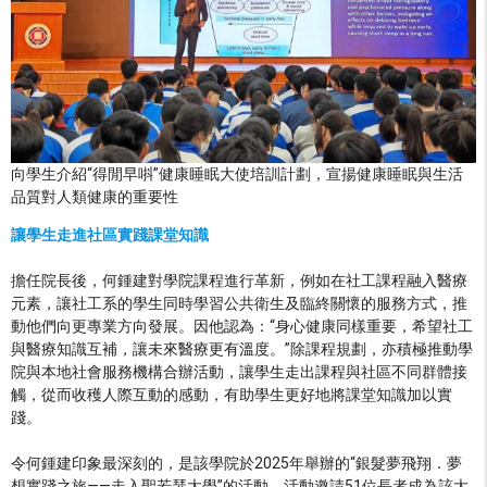
向學生介紹“得閒早唞”健康睡眠大使培訓計劃，宣揚健康睡眠與生活
品質對人類健康的重要性
讓學生走進社區實踐課堂知識
擔任院長後，何鍾建對學院課程進行革新，例如在社工課程融入醫療
元素，讓社工系的學生同時學習公共衛生及臨終關懷的服務方式，推
動他們向更專業方向發展。因他認為：“身心健康同樣重要，希望社工
與醫療知識互補，讓未來醫療更有溫度。”除課程規劃，亦積極推動學
院與本地社會服務機構合辦活動，讓學生走出課程與社區不同群體接
觸，從而收穫人際互動的感動，有助學生更好地將課堂知識加以實
踐。
令何鍾建印象最深刻的，是該學院於2025年舉辦的“銀髮夢飛翔．夢
想實踐之旅——走入聖若瑟大學”的活動。活動邀請51位長者成為該大