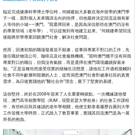
臨近完成健康科學博士學位時，何鍾建如大多數在海外留學的澳門學
子一樣，面對個人未來職涯去向的抉擇，但他最終決定回流這個有家
人等待的小城——澳門。“我選擇回來，是因為深信那些在澳門仍沒有
的專業領域（老年學），可以從無到有地建立起來。”何鍾建希望回流
後能將所學專業回饋澳門社會，解決社會問題。
然而，回澳初期的職場發展並不順遂，從事與專業不對口的工作，先
後任職於物流公司、咖啡店及社會服務機構。“當時澳門幾乎沒有與我
專業對口的職位，但我沒有氣餒，而是選擇在澳門環境繼續探索未
知。”正是這種坦然接受現實的積極生活態度，讓他在工作過程接觸到
社會不同年齡層和階層的人士，從而洞悉澳門社會對健康社區的真實
需求，為日後實踐他的“醫社合作”理念，奠下了堅實的基礎。
這份堅持，終於在2008年迎來了人生重要轉捩點。一次機緣讓他發
現，澳門高等校際學院（IIUM，現聖若瑟大學前身）的社會工作課程
中，有些科目與其修讀的老年學相關，他便主動拿着履歷自薦到大學
工作並獲大學聘用，正式踏入了教育事業，實踐其回流澳門是為一展
所長的抱負。