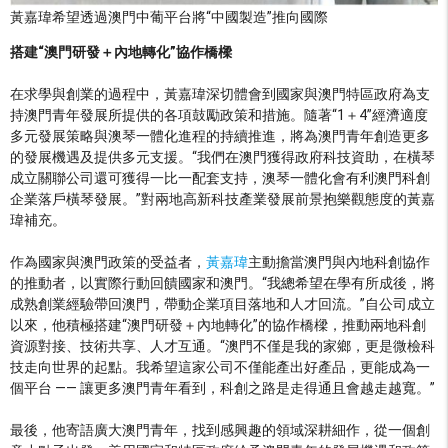
黃嘉瑋希望透過澳門中葡平台將“中國製造”推向國際
搭建
“
澳門研發＋內地轉化
”
協作橋樑
在求學與創業的過程中，黃嘉瑋深切體會到國家與澳門特區政府為支
持澳門青年發展所提供的各項鼓勵政策和措施。隨著“1＋4”經濟適度
多元發展策略與澳琴一體化進程的持續推進，將為澳門青年創造更多
的發展機遇及提供多元支援。“我們在澳門獲得政府科技資助，在橫琴
成立關聯公司還可獲得一比一配套支持，澳琴一體化會有利澳門科創
企業落戶橫琴發展。”對兩地高新科技產業發展前景抱樂觀態度的黃嘉
瑋補充。
作為國家與澳門政策的受益者，
黃嘉瑋
主動擔當澳門與內地科創協作
的推動者，以實際行動回饋國家和澳門。“我總希望在學有所成後，將
成熟創業經驗帶回澳門，帶動企業項目落地和人才回流。”自公司成立
以來，他積極搭建“澳門研發＋內地轉化”的協作橋樑，推動兩地科創
資源對接、技術共享、人才互通。“澳門不僅是我的家鄉，更是微檢科
技走向世界的起點。我希望這家公司不僅能產出好產品，更能成為一
個平台 —— 讓更多澳門青年看到，科創之路是走得通且會越走越寬。”
最後，他寄語廣大澳門青年，找到感興趣的領域深耕細作，從一個創