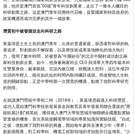
強，他亦是澳門首批“00後”青年科技創業者，走出了一條令人矚目的
科研創業之路。這是澳門青年回應時代召喚，捉緊國家和特區政府的
政策機遇而成功完夢的其中一個故事。
潛質初中被發掘並走向科研之路
黃嘉瑋是土生土長的澳門青年，出身於普通家庭，卻憑著對科研的執
著追求、對創新的不懈探索，以及將技術成果落地轉化的強大執行
力，僅用了數年時間，於被譽為“中國矽谷”的北京中關村成功創立兩
家科技創新企業。如今，他身兼兩家科企 CEO 與清華大學四年級本科
生雙重身份，戴著眼鏡、言談內斂沉穩，很難讓人想到，這位年僅20
出頭的年輕人，能在如此短的時間內取得矚目成就。而改變他人生軌
道的關鍵節點，正是中學時期一次寶貴的機遇，點燃了他對科學研究
的熱情。
在就讀澳門勞校中學初二時（2018年），黃嘉瑋憑藉過人科研潛質，
成功入選由澳門科學技術發展基金與教育及青年發展局聯合選拔的“潛
能拓展計劃”精英組，獲得進入澳門大學智慧城市物聯網全國重點實驗
室進修的機會，首次系統接觸電學領域的專業知識與實驗技能。“自此
之後，便點燃了我對科研的興趣，開始每年參與全澳青少年（學界）
創新挑戰賽，對工程學科、機電工程類領域的求知慾亦日益增長。”少