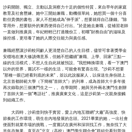
沙莉開朗、獨立、主動以及洞察力十足的個性特質，來自早年的家庭
教育及社會歷練。她中三開始兼職，動機很單純，她想買一個十分喜
歡但貴價的書包，家人不想她成為“伸手派”，想要就得自己賺錢。“除
零用外，想要額外的東西便得自己付出。”於是她去兼職，從補習老師
一直做到推廣員，年紀輕輕已打過幾份工，初嚐“財務自由”的滋味及
操控感，更培養了她的人際交往能力與責任感。
兼職經歷讓沙莉較同齡人更清楚自己的人生目標，儘管可拿著獎學金
安穩地在澳大修讀傳意系，但她不想繼續“兼職、上學、回家”三點一
線的生活模式，不想人生自此就被預設。“我想轉換環境，看一下澳門
以外的世界，嘗試不一樣的生活，可能會有驚喜出現。”沙莉不想要
“那種一眼已經看到底的未來”，並以此說服家人，以保送生身份踏上
北京首都師範大學（下簡稱“首師大”）的列車，成為首師大十多年後
再次錄取的三個澳門生之一，。在學期間，她與另外兩名澳門生創辦
了首師大第一個“粵語社”，推廣廣東文化，這是沙莉第一次親身接觸
到組織工作。
大四時，沙莉曾到快手實習，愛上內地互聯網“大廠”高強度、快
節奏的工作環境，萌生在內地發展的念頭。2021畢業的她，一出社會
便面對就業市場的挑戰，一度嘗試在廣州和深圳找工作，無奈找了大
半年亦無果。直至在“北京（高校）澳門學生聯合會”群組中看到普強