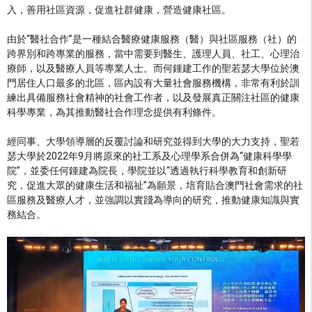
入，善用社區資源，促進社群健康，營造健康社區。
由於“醫社合作”是一種結合醫療健康服務（醫）與社區服務（社）的
跨界別和跨專業的服務，當中需要到醫生、護理人員、社工、心理治
療師，以及醫療人員等專業人士。而何鍾建工作的聖若瑟大學位於澳
門居住人口最多的北區，區內設有大量社會服務機構，非常有利於訓
練出具備服務社會精神的社會工作者，以及發展真正關注社區的健康
科學專業，為其推動醫社合作理念提供有利條件。
經同事、大學領導層的反覆討論和研究並得到大學的大力支持，聖若
瑟大學於2022年9月將原來的社工系及心理學系合併為“健康科學學
院”，並委任何鍾建為院長，學院並以“透過執行科學教育和創新研
究，促進大眾的健康生活和福祉”為願景，培育貼合澳門社會需求的社
區服務及醫療人才，並強調以實踐為導向的研究，推動健康知識與實
務結合。