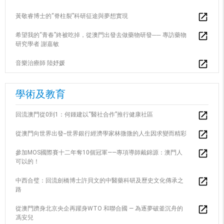
黃敬睿博士的“脊柱裂”科研征途與夢想實現
希望我的“青春”終被吃掉，從澳門出發去做藥物研發── 專訪藥物
研究學者 謝嘉敏
音樂治療師 陸妤媛
學術及教育
回流澳門從0到1：何鍾建以“醫社合作”推行健康社區
從澳門向世界出發--世界銀行經濟學家林微微的人生因求變而精彩
參加MOS國際賽十二年奪10個冠軍——專項導師戴錦源：澳門人
可以的！
中西合璧：回流劍橋博士許貝文的中醫藥科研及歷史文化傳承之
路
從澳門躋身北京央企再躍身WTO 和聯合國 — 為逐夢破釜沉舟的
馮安兒