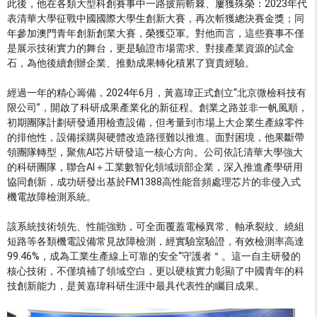
此後，他在各類大型科創賽事中一路披荊斬棘、屢獲殊榮：2023年代
表清華大學征戰中國國際大學生創新大賽，再次斬獲總決賽金獎；同
年參加澳門青年創新創業大賽，榮獲亞軍。對他而言，這些賽事不僅
是展示技術實力的舞台，更是驗證市場需求、對接產業資源的試金
石，為他後續創辦企業、推動成果轉化積累了寶貴經驗。
經過一年的精心籌備，2024年6月，黃嘉瑋正式創立“北京微檢科技有
限公司”，開啟了科研成果產業化的新征程。創業之路並非一帆風順，
初期團隊計劃研發通用檢查設備，但考量到市場上大企業生產線零件
的排他性，設備採購與硬體改造路徑難以推進。面對困境，他果斷帶
領團隊轉型，聚焦AI芯片研發這一核心方向。公司依託清華大學強大
的科研團隊，聯合AI＋工業數智化領域頭部企業，深入推進產學研用
協同創新，成功研發出基於FM1388高性能音頻處理芯片的非侵入式
機電故障檢測系統。
該系統技術領先、性能強勁，可全面覆蓋電極異常、軸承裂紋、繞組
短路等各類機電設備常見故障檢測，經實驗室驗證，有效檢測率高達
99.46%，成為工業生產線上可靠的安全“守護者＂。這一自主研發的
核心技術，不僅填補了領域空白，更以硬核實力彰顯了中國青年的科
技創新能力，是黃嘉瑋科研生涯中最具代表性的矚目成果。