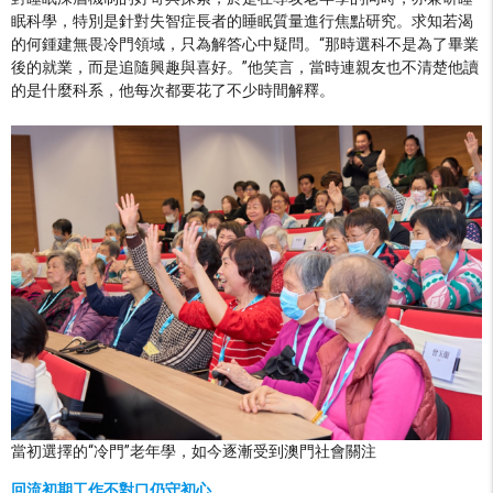
眠科學，特別是針對失智症長者的睡眠質量進行焦點研究。求知若渴
的何鍾建無畏冷門領域，只為解答心中疑問。“那時選科不是為了畢業
後的就業，而是追隨興趣與喜好。”他笑言，當時連親友也不清楚他讀
的是什麼科系，他每次都要花了不少時間解釋。
當初選擇的“冷門”老年學，如今逐漸受到澳門社會關注
回流初期工作不對口仍守初心