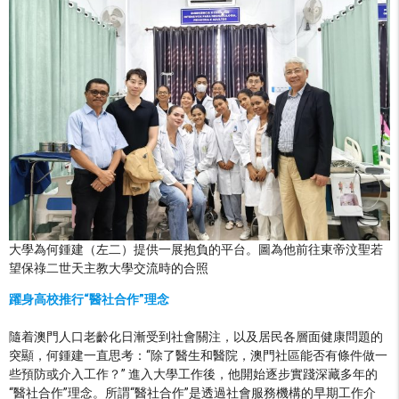
大學為何鍾建（左二）提供一展抱負的平台。圖為他前往東帝汶聖若
望保祿二世天主教大學交流時的合照
躍身高校推行“醫社合作”理念
隨着澳門人口老齡化日漸受到社會關注，以及居民各層面健康問題的
突顯，何鍾建一直思考：“除了醫生和醫院，澳門社區能否有條件做一
些預防或介入工作？” 進入大學工作後，他開始逐步實踐深藏多年的
“醫社合作”理念。所謂“醫社合作”是透過社會服務機構的早期工作介