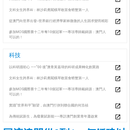
文科女生跨界AI：林沙莉勇闖橫琴敢當食螃蟹第一人
從澳門向世界出發--世界銀行經濟學家林微微的人生因求變而精彩
參加MOS國際賽十二年奪10個冠軍——專項導師戴錦源：澳門人
可以的！
科技
以科研踐初心 ——“00 後”澳青黃嘉瑋的科研成果轉化創業路
文科女生跨界AI：林沙莉勇闖橫琴敢當食螃蟹第一人
參加MOS國際賽十二年奪10個冠軍——專項導師戴錦源：澳門人
可以的！
實踐“世界和平”願望，由澳門打併到聯合國的何浩禎
為傳統賦新生，為廢棄賦新能——專訪澳門創業青年蕭啟東