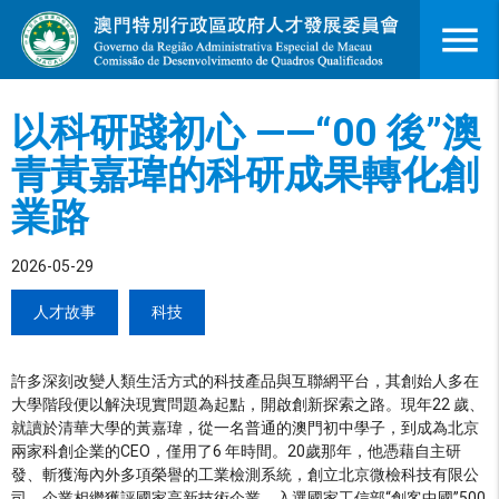
menu
以科研踐初心 ——“00 後”澳
青黃嘉瑋的科研成果轉化創
業路
2026-05-29
人才故事
科技
許多深刻改變人類生活方式的科技產品與互聯網平台，其創始人多在
大學階段便以解決現實問題為起點，開啟創新探索之路。現年22 歲、
就讀於清華大學的黃嘉瑋，從一名普通的澳門初中學子，到成為北京
兩家科創企業的CEO，僅用了6 年時間。20歲那年，他憑藉自主研
發、斬獲海內外多項榮譽的工業檢測系統，創立北京微檢科技有限公
司。企業相繼獲評國家高新技術企業、入選國家工信部“創客中國”500