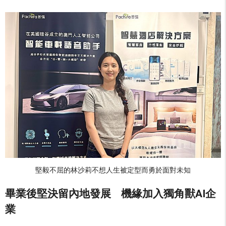
堅毅不屈的林沙莉不想人生被定型而勇於面對未知
畢業後堅決留內地發展
機緣加入獨角獸
AI
企
業