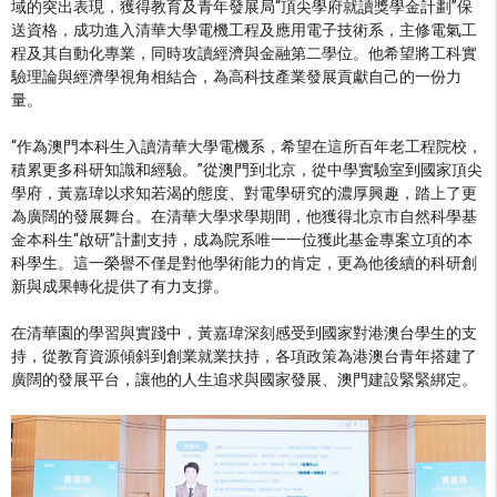
域的突出表現，獲得教育及青年發展局“頂尖學府就讀獎學金計劃”保
送資格，成功進入清華大學電機工程及應用電子技術系，主修電氣工
程及其自動化專業，同時攻讀經濟與金融第二學位。他希望將工科實
驗理論與經濟學視角相結合，為高科技產業發展貢獻自己的一份力
量。
“作為澳門本科生入讀清華大學電機系，希望在這所百年老工程院校，
積累更多科研知識和經驗。”從澳門到北京，從中學實驗室到國家頂尖
學府，黃嘉瑋以求知若渴的態度、對電學研究的濃厚興趣，踏上了更
為廣闊的發展舞台。在清華大學求學期間，他獲得北京市自然科學基
金本科生“啟研”計劃支持，成為院系唯一一位獲此基金專案立項的本
科學生。這一榮譽不僅是對他學術能力的肯定，更為他後續的科研創
新與成果轉化提供了有力支撐。
在清華園的學習與實踐中，黃嘉瑋深刻感受到國家對港澳台學生的支
持，從教育資源傾斜到創業就業扶持，各項政策為港澳台青年搭建了
廣闊的發展平台，讓他的人生追求與國家發展、澳門建設緊緊綁定。