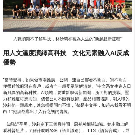
入職初期不了解科技，林沙莉卻視為人生的“新起點新征程”
用人文溫度演繹高科技
文化元素融入
AI
反成
優勢
“當時覺得，如果做市場推廣、公關，連自己都看不明白、寫不明白，
便很難說服潛在客戶，或者向一般受眾講解清楚。”中文系女生進入日
新月異的高新科技、AI領域，要重新學習新知識，所面對的挑戰、壓
力和難度可想而知。儘管公司不斷有技術、產品相關培訓，剛入職的
沙莉仍一頭霧水，連怎樣提問也不懂，“都是中文字，加起來我看不明
白！”她淡然導出了入行之初的處境。
知恥近乎勇，沙莉定下三個月時間，惡補AI相關知識。她主動上網
看科普短片，了解什麼叫ASR（語音識別）、TTS（語音合成），並