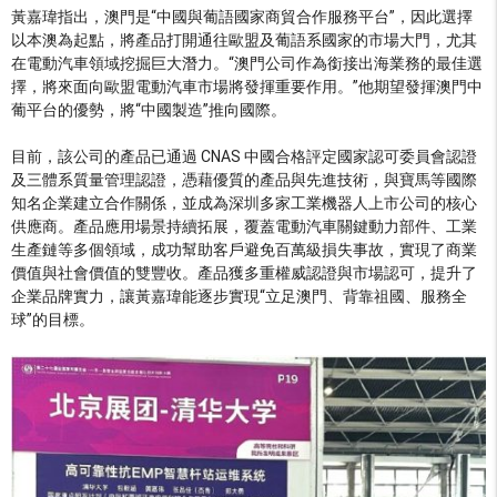
黃嘉瑋指出，澳門是“中國與葡語國家商貿合作服務平台”，因此選擇
以本澳為起點，將產品打開通往歐盟及葡語系國家的市場大門，尤其
在電動汽車領域挖掘巨大潛力。“澳門公司作為銜接出海業務的最佳選
擇，將來面向歐盟電動汽車市場將發揮重要作用。”他期望發揮澳門中
葡平台的優勢，將“中國製造”推向國際。
目前，該公司的產品已通過 CNAS 中國合格評定國家認可委員會認證
及三體系質量管理認證，憑藉優質的產品與先進技術，與寶馬等國際
知名企業建立合作關係，並成為深圳多家工業機器人上市公司的核心
供應商。產品應用場景持續拓展，覆蓋電動汽車關鍵動力部件、工業
生產鏈等多個領域，成功幫助客戶避免百萬級損失事故，實現了商業
價值與社會價值的雙豐收。產品獲多重權威認證與市場認可，提升了
企業品牌實力，讓黃嘉瑋能逐步實現“立足澳門、背靠祖國、服務全
球”的目標。