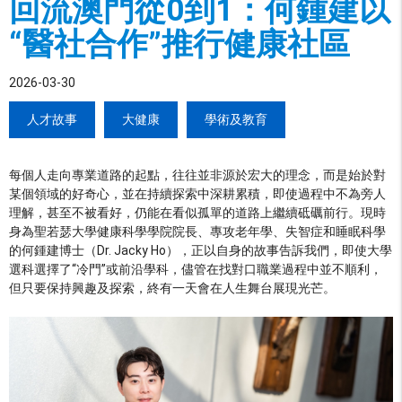
回流澳門從0到1：何鍾建以
“醫社合作”推行健康社區
2026-03-30
人才故事
大健康
學術及教育
每個人走向專業道路的起點，往往並非源於宏大的理念，而是始於對
某個領域的好奇心，並在持續探索中深耕累積，即使過程中不為旁人
理解，甚至不被看好，仍能在看似孤單的道路上繼續砥礪前行。現時
身為聖若瑟大學健康科學學院院長、專攻老年學、失智症和睡眠科學
的何鍾建博士（Dr. Jacky Ho），正以自身的故事告訴我們，即使大學
選科選擇了“冷門”或前沿學科，儘管在找對口職業過程中並不順利，
但只要保持興趣及探索，終有一天會在人生舞台展現光芒。