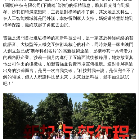
(國際)科技有限公司(下簡稱“普強”)的招聘訊息，將其目光引向到橫
琴。沙莉初時滿腹疑問，主要是對橫琴的不了解，其次她是文科生，
在人工智能領域算是門外漢，幸好得到家人支持，媽媽還特意陪她到
橫琴探路，最終鼓起了勇氣去面試。
普強是澳門首批進駐橫琴的高新科技公司，是一家基於神經網絡的智
能語音、大模型等人機交互技術為核心的科企，同時亦是一家由澳門
人創立並已成“澳琴科創名片”的高新技術企業，是橫琴其一具備潛力
的獨角獸企業。沙莉一個月內進行了五輪面試後被錄用，她亦放棄其
他公司伸出的橄欖枝，加盟普強並負責市場宣傳推廣。這對非AI專業
出身的沙莉而言，是另一次自我突破，“科技對我來說，是個完全不了
解的領域，但人人都說科技是未來，未來就是科技，就不如先試試
吧！”