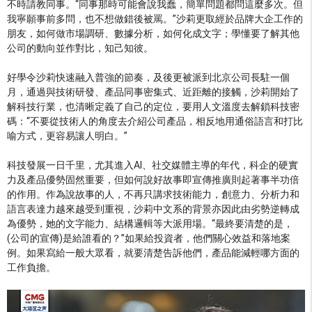
不時請教同事。“同事那時可能會說我蠢，簡單問題都問這麼多次。但
我寧願事前多問，也不想做錯後被罵。”沙莉更取經於品牌大企工作的
朋友，如何做市場調研、數據分析，如何化成文字；學懂要了解其他
公司的動向並作對比，知己知彼。
好學令沙莉快速融入普強的節奏，及後更被派到北京公司長駐一個
月，通過與技術研發、產品同事密集式、近距離的接觸，沙莉開始了
解科技行業，也清晰定義了自己的定位，要用人文溫度去解鎖科技密
碼：“不要從技術人的角度去介紹公司產品，相反地用通俗語言和打比
喻方式，更容易讓人明白。”
科技發展一日千里，尤其進入AI、社交媒體主導的年代，科企的硬實
力及產品優勢固然重要，但如何說好故事即宣傳推廣則起著事半功倍
的作用。作為說故事的人，不再只講求技術能力，創意力、分析力和
語言表達力越來越受到重視，沙莉中文系的背景亦因此由劣勢逆轉成
為優勢，她的文字能力、結構邏輯等大派用場。“最終要清楚的是，
(公司的宣傳)是給誰看的？”如果給投資者，他們關心效益和落地案
例。如果寫給一般大眾看，就要清楚告訴他們，產品能減輕哪方面的
工作負擔。