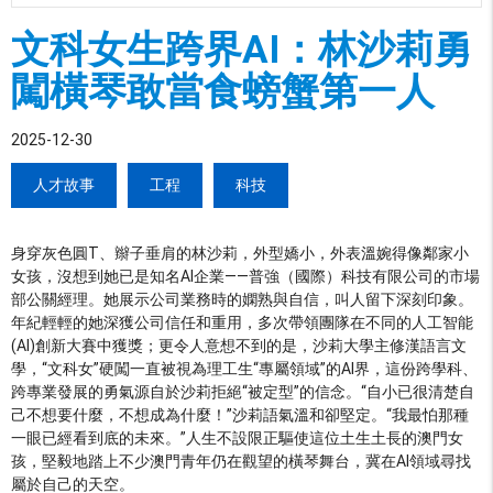
文科女生跨界AI：林沙莉勇
闖橫琴敢當食螃蟹第一人
2025-12-30
人才故事
工程
科技
身穿灰色圓T、辮子垂肩的林沙莉，外型嬌小，外表溫婉得像鄰家小
女孩，沒想到她已是知名AI企業——普強（國際）科技有限公司的市場
部公關經理。她展示公司業務時的嫻熟與自信，叫人留下深刻印象。
年紀輕輕的她深獲公司信任和重用，多次帶領團隊在不同的人工智能
(AI)創新大賽中獲獎；更令人意想不到的是，沙莉大學主修漢語言文
學，“文科女”硬闖一直被視為理工生“專屬領域”的AI界，這份跨學科、
跨專業發展的勇氣源自於沙莉拒絕“被定型”的信念。“自小已很清楚自
己不想要什麼，不想成為什麼！”沙莉語氣溫和卻堅定。“我最怕那種
一眼已經看到底的未來。”人生不設限正驅使這位土生土長的澳門女
孩，堅毅地踏上不少澳門青年仍在觀望的橫琴舞台，冀在AI領域尋找
屬於自己的天空。