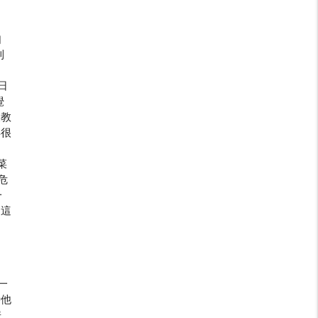
如
到
日
覺
慢教
得很
菜
危
一
，這
一
時他
房