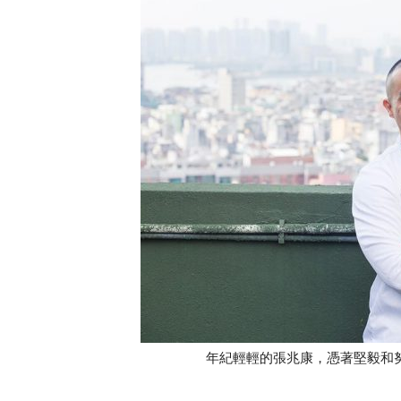
年紀輕輕的張兆康，憑著堅毅和