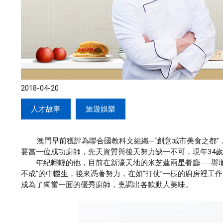
2018-04-20
人才故事
旅遊娛樂
澳門早前獲評為聯合國教科文組織─“創意城市美食之都”
要當一位成功廚師，先天資質與後天努力缺一不可，現年34
年紀輕輕的他，目前在新濠天地的米芝蓮兩星餐廳──譽瓏軒
不成”的中輟生，後來憑著努力，在如“打仗”一樣的廚房裡工
成為了獨當一面的優秀廚師，烹調出各款動人美味。