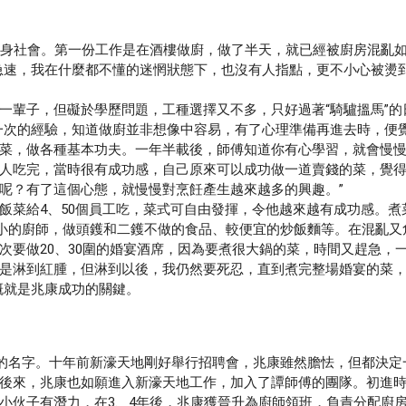
身社會。第一份工作是在酒樓做廚，做了半天，就已經被廚房混亂
急速，我在什麼都不懂的迷惘狀態下，也沒有人指點，更不小心被燙
輩子，但礙於學歷問題，工種選擇又不多，只好過著“騎驢搵馬”的
一次的經驗，知道做廚並非想像中容易，有了心理準備再進去時，便
菜，做各種基本功夫。一年半載後，師傅知道你有心學習，就會慢
人吃完，當時很有成功感，自己原來可以成功做一道賣錢的菜，覺
呢？有了這個心態，就慢慢對烹飪產生越來越多的興趣。”
菜給4、50個員工吃，菜式可自由發揮，令他越來越有成功感。煮
最小的廚師，做頭鑊和二鑊不做的食品、較便宜的炒飯麵等。在混亂又
一次要做20、30圍的婚宴酒席，因為要煮很大鍋的菜，時間又趕急，
是淋到紅腫，但淋到以後，我仍然要死忍，直到煮完整場婚宴的菜
概就是兆康成功的關鍵。
的名字。十年前新濠天地剛好舉行招聘會，兆康雖然膽怯，但都決定
後來，兆康也如願進入新濠天地工作，加入了譚師傅的團隊。初進
小伙子有潛力，在3、4年後，兆康獲晉升為廚師領班，負責分配廚