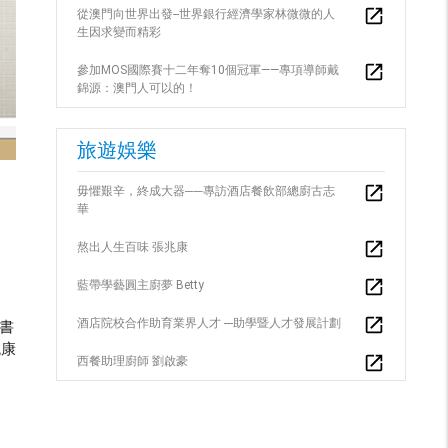
從澳門向世界出發--世界銀行經濟學家林微微的人
生因求變而精彩
參加MOS國際賽十二年奪10個冠軍——專項導師戴
錦源：澳門人可以的！
旅遊娛樂
毋懼艱辛，終成大器──專訪酒店餐飲部總廚古志
華
熬出人生百味 張兆康
。
藍帶學藝圓主廚夢 Betty
酒店院校合作助育業界人才 ---助學暨人才發展計劃
書
兆康
西餐助理廚師 劉啟豪