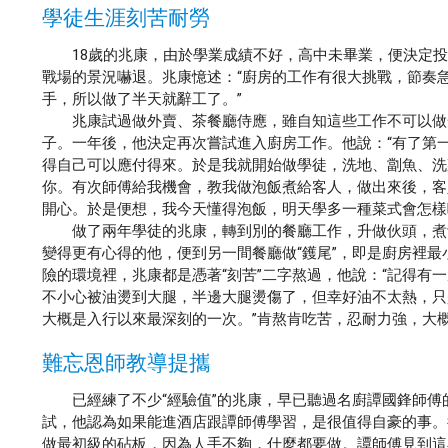
學徒生涯刻苦耐勞
18歲的兆康，由於學業成績不好，高中未畢業，便決定投
戰場的景況嚇退。兆康憶述：“廚房的工作有很大挑戰，節奏
手，所以做了半天就辭工了。”
兆康試過做外賣、茶餐廳侍應，雖自知這些工作不可以做一
子。一年後，他決定再次嘗試進入廚房工作。他說：“有了第
得自己可以應付得來。於是我就開始做學徒，洗地、劏魚、洗
你。有次師傅給我機會，教我做泡飯煮給客人，做出來後，客
開心。於是便想，我今天懂得泡飯，明天學多一種菜式會怎樣
做了兩年學徒的兆康，轉到別的餐廳工作，升做伙頭，煮飯
變得更有心得的他，便到另一間餐廳做“鑊尾”，即是廚房裡
險的環境裡，兆康都是憑著“刻苦”二字熬過，他說：“記得有
不小心被油燙到大腿，半邊大腿燙傷了，但幸好油不太熱，只
大概是入行以來最深刻的一次。”肯熬肯吃苦，忍耐力強，大
難忘恩師教導提攜
已經練了不少“經驗值”的兆康，早已聽過名廚譚國鋒師傅
試，他認為如果能進酒店跟譚師傅學習，是很值得自豪的事。
做最初級的砧板，因為人手不夠，什麼都要做。譚師傅見到這