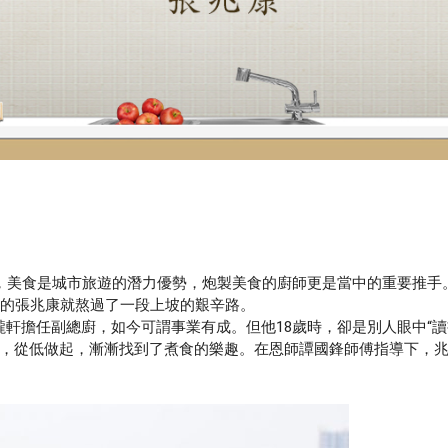
，美食是城市旅遊的潛力優勢，炮製美食的廚師更是當中的重要推手
歲的張兆康就熬過了一段上坡的艱辛路。
擔任副總廚，如今可謂事業有成。但他18歲時，卻是別人眼中“讀
作，從低做起，漸漸找到了煮食的樂趣。在恩師譚國鋒師傅指導下，