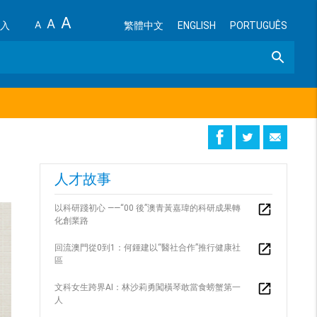
A
A
A
入
繁體中文
ENGLISH
PORTUGUÊS
Search
人才故事
以科研踐初心 ——“00 後”澳青黃嘉瑋的科研成果轉
化創業路
回流澳門從0到1：何鍾建以“醫社合作”推行健康社
區
文科女生跨界AI：林沙莉勇闖橫琴敢當食螃蟹第一
人