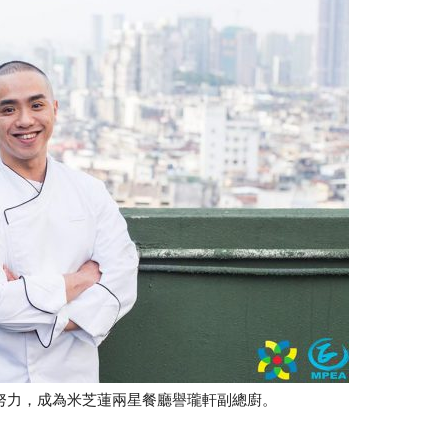
努力，成為米芝蓮兩星餐廳譽瓏軒副總廚。