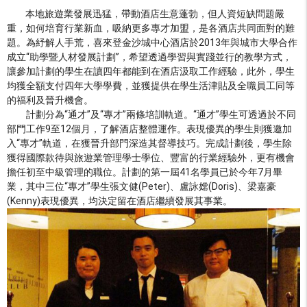
本地旅遊業發展迅猛，帶動酒店生意蓬勃，但人資短缺問題嚴
重，如何培育行業新血，吸納更多專才加盟，是各酒店共同面對的難
題。為紓解人手荒，喜來登金沙城中心酒店於2013年與城市大學合作
成立“助學暨人材發展計劃”，希望透過學習與實踐並行的教學方式，
讓參加計劃的學生在讀四年都能到在酒店汲取工作經驗，此外，學生
均獲全額支付四年大學學費，並獲提供在學生活津貼及全職員工同等
的福利及晉升機會。
計劃分為“通才”及“專才”兩條培訓軌道。“通才”學生可透過於不同
部門工作9至12個月，了解酒店整體運作。表現優異的學生則獲邀加
入“專才”軌道，在獲晉升部門深造其督導技巧。完成計劃後，學生除
獲得國際款待與旅遊業管理學士學位、豐富的行業經驗外，更有機會
擔任初至中級管理的職位。計劃的第一屆41名學員已於今年7月畢
業，其中三位“專才”學生張文健(Peter)、盧詠嫦(Doris)、梁嘉豪
(Kenny)表現優異，均決定留在酒店繼續發展其事業。