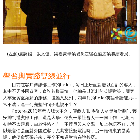
(左起)盧詠嫦、張文健、梁嘉豪畢業後決定留在酒店業繼續發展。
學習與實踐雙線並行
目前在客戶傳訊部工作的Peter，每日上班面對數以百計的客人，
其中不乏外國遊客，查詢各樣事情，他總是以流利的英語對答，讓客
人享受賓至如歸的服務。但誰又想到，四年前的Peter英語會話能力非
常不濟，連一句完整的句子也說不出？
Peter在2013年考入城大不久，便參與“助學暨人材發展計劃”，獲
安排到禮賓部工作。還是大學生便與一眾社會人士一同工作，他坦言
初時不太適應，由於性格內向，不擅長與人交際，加上英語不好，所
以最害怕是面對外國遊客，尤其當接聽電話時，另一頭傳來的是英
語，他便會緊張起來，完全不知道對方在說甚麼。