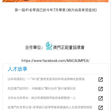
第一屆41名學員已於今年7月畢業 (相片由喜來登提供)
https://www.facebook.com/MACAUMPEA/
人才故事
以科研踐初心 ——“00 後”澳青黃嘉瑋的科研成果轉化創業路
回流澳門從0到1：何鍾建以“醫社合作”推行健康社區
文科女生跨界AI：林沙莉勇闖橫琴敢當食螃蟹第一人
從澳門向世界出發--世界銀行經濟學家林微微的人生因求變而精彩