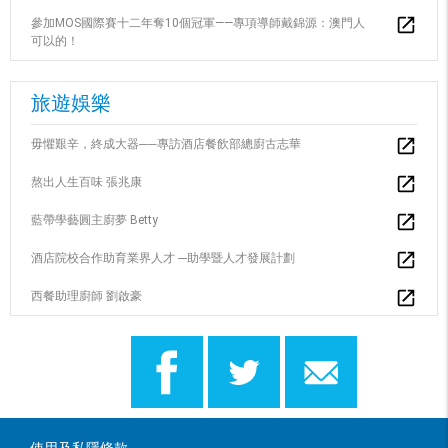
參加MOS國際賽十二年奪10個冠軍——專項導師戴錦源：澳門人
可以的！
旅遊娛樂
毋懼艱辛，終成大器──專訪酒店餐飲部總廚古志華
熬出人生百味 張兆康
藍帶學藝圓主廚夢 Betty
酒店院校合作助育業界人才 ---助學暨人才發展計劃
西餐助理廚師 劉啟豪