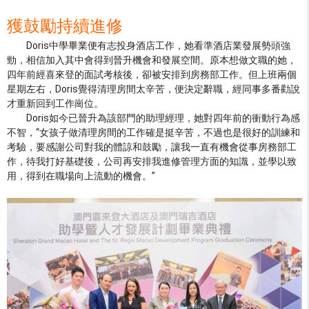
獲鼓勵持續進修
Doris中學畢業便有志投身酒店工作，她看準酒店業發展勢頭強
勁，相信加入其中會得到晉升機會和發展空間。原本想做文職的她，
四年前經喜來登的面試考核後，卻被安排到房務部工作。但上班兩個
星期左右，Doris覺得清理房間太辛苦，便決定辭職，經同事多番勸說
才重新回到工作崗位。
Doris如今已晉升為該部門的助理經理，她對四年前的衝動行為感
不智，“女孩子做清理房間的工作確是挺辛苦，不過也是很好的訓練和
考驗，要感謝公司對我的體諒和鼓勵，讓我一直有機會從事房務部工
作，待我打好基礎後，公司再安排我進修管理方面的知識，並學以致
用，得到在職場向上流動的機會。”