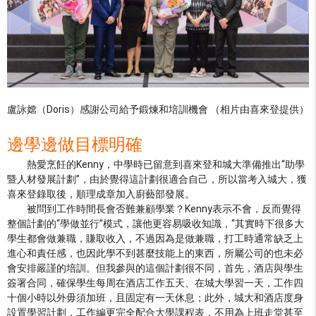
盧詠嫦（Doris）感謝公司給予鍛煉和培訓機會 （相片由喜來登提供）
邊學邊做目標明確
熱愛烹飪的Kenny，中學時已留意到喜來登和城大準備推出“助學
暨人材發展計劃”，由於覺得這計劃很適合自己，所以當考入城大，獲
喜來登錄取後，順理成章加入廚藝部發展。
被問到工作時間長會否難兼顧學業？Kenny表示不會，反而覺得
整個計劃的“學做並行”模式，讓他更容易吸收知識，“其實時下很多大
學生都會做兼職，賺取收入，不過因為是做兼職，打工時通常缺乏上
進心和責任感，也因此學不到甚麼技能上的東西，所屬公司的也未必
會安排嚴謹的培訓。但我參與的這個計劃很不同，首先，酒店與學生
簽署合同，確保學生每周在酒店工作五天、在城大學習一天，工作四
十個小時以外毋須加班，且固定有一天休息；此外，城大和酒店度身
設置學習計劃，工作編更完全配合大學課程表，不用為上班走堂甚至