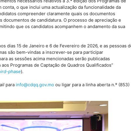
umentos necessários relativos à 3.ª edição dos Programas de
 conta, o que inclui uma actualização da funcionalidade da
candidatos compreender claramente quais os documentos
dos documentos de candidatura. O processo de apreciação e
 permitindo que os candidatos acompanhem o andamento da sua
s dias 15 de Janeiro e 6 de Fevereiro de 2026, e as pessoas d
as são bem-vindas a inscrever-se para participar
 para as sessões acima mencionadas serão publicadas
ra aos Programas de Captação de Quadros Qualificados”
hird-phase
).
il
para
info@cdqq.gov.mo
ou ligar para a linha aberta n.º (853)