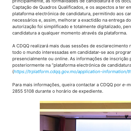
principalmente, as formalidades de candidatura e os doc
Captação de Quadros Qualificados, e os aspectos a ter em
plataforma electrónica de candidatura, permitindo aos 
necessários e, assim, melhorar a exactidão na entrega 
autorização foi simplificado e totalmente digitalizado,
candidatura a qualquer momento através da plataforma.
A CDQQ realizará mais duas sessões de esclarecimento no
todo o mundo interessadas em candidatar-se aos program
presencialmente ou
online
. As informações de inscrição
posteriormente na “plataforma electrónica de candidatu
(
https://trplatform.cdqq.gov.mo/application-information/t
Para mais informações, queira contactar a CDQQ por
e-ma
2855 5108 durante o horário de expediente.