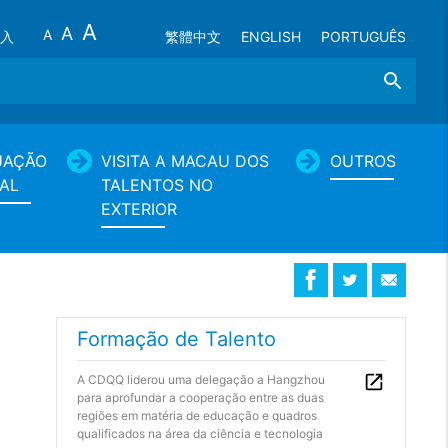
A
A
A
入
繁體中文
ENGLISH
PORTUGUÊS
Search
UAÇÃO
VISITA A MACAU DOS
OUTROS
AL
TALENTOS NO
EXTERIOR
Formação de Talento
A CDQQ liderou uma delegação a Hangzhou
para aprofundar a cooperação entre as duas
regiões em matéria de educação e quadros
qualificados na área da ciência e tecnologia