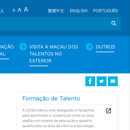
A
A
A
入
繁體中文
ENGLISH
PORTUGUÊS
Search
UAÇÃO
VISITA A MACAU DOS
OUTROS
AL
TALENTOS NO
EXTERIOR
Formação de Talento
A CDQQ liderou uma delegação a Hangzhou
para aprofundar a cooperação entre as duas
regiões em matéria de educação e quadros
qualificados na área da ciência e tecnologia