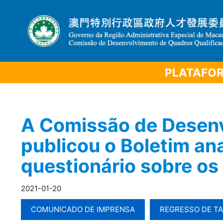
PLATAFOR
A Comissão de Desenv
publicou o Boletim ana
questionário sobre os
2021-01-20
COMUNICADO DE IMPRENSA
REGRESSO DE T