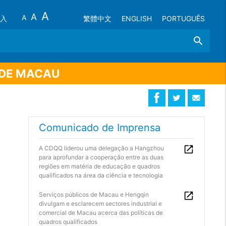
A
A
A
入
繁體中文
ENGLISH
PORTUGUÊS
Search
 DE MACAU
Comunicado de Imprensa
A CDQQ liderou uma delegação a Hangzhou
para aprofundar a cooperação entre as duas
regiões em matéria de educação e quadros
qualificados na área da ciência e tecnologia
Serviços públicos de Macau e Hengqin
divulgam e esclarecem sectores industrial e
comercial de Macau acerca das políticas de
quadros qualificados