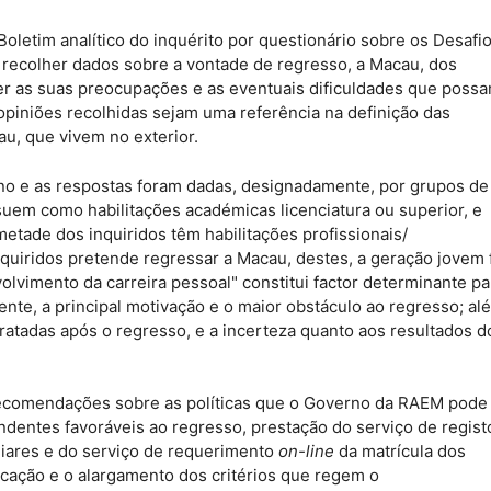
letim analítico do inquérito por questionário sobre os Desafi
recolher dados sobre a vontade de regresso, a Macau, dos
cer as suas preocupações e as eventuais dificuldades que poss
 opiniões recolhidas sejam uma referência na definição das
au, que vivem no exterior.
 ano e as respostas foram dadas, designadamente, por grupos de
suem como habilitações académicas licenciatura ou superior, e
ade dos inquiridos têm habilitações profissionais/
quiridos pretende regressar a Macau, destes, a geração jovem 
lvimento da carreira pessoal" constitui factor determinante pa
nte, a principal motivação e o maior obstáculo ao regresso; al
tratadas após o regresso, e a incerteza quanto aos resultados d
comendações sobre as políticas que o Governo da RAEM pode
ndentes favoráveis ao regresso, prestação do serviço de regist
liares e do serviço de requerimento
on-line
da matrícula dos
icação e o alargamento dos critérios que regem o