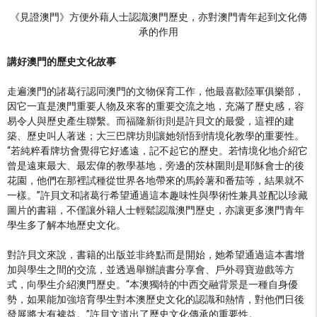
《見證澳門》方便外藉人士認識澳門歷史，亦對澳門青年起到文化傳
承的作用
講好澳門的歷史文化故事
走遍澳門的諸葛行認同澳門的文物保育工作，他最喜歡陸軍俱樂部，
因它一直是澳門重要人物及來客的重要交流之地，充滿了歷史感，容
易令人與歷史產生聯繫。而福隆新街則是許貝文的最愛，這裡的建
築、歷史叫人著迷；大三巴牌坊則讓她領悟到情境化教學的重要性。
“若純粹看牌坊會覺得它好遙遠，記不起它的歷史。若情境化地介紹它
曾是遠東最大、最宏偉的教學基地，旁邊的茨林圍則是耶穌會士的後
花園，他們在那裡試種從世界各地帶來的馬鈴薯和番茄等，結果就不
一樣。”許貝文和諸葛行希望通過這本趣味性與學術性兼具並配以珍藏
圖片的書籍，不僅讓外籍人士輕鬆認識澳門歷史，亦讓更多澳門青年
學生多了解本地歷史文化。
對許貝文來說，書籍的出版並非終點而是開始，她希望通過這本書增
加與學生之間的交流，並透過舉辦讀書分享會、戶外尋寶遊戲等方
式，向學生介紹澳門歷史。“本澳獨特的中西交融背景是一種自身優
勢，如果能加強培育學生對本澳歷史文化的認識和熱情，對他們日後
發展將大有裨益。”許貝文道出了歷史文化傳承的重要性。