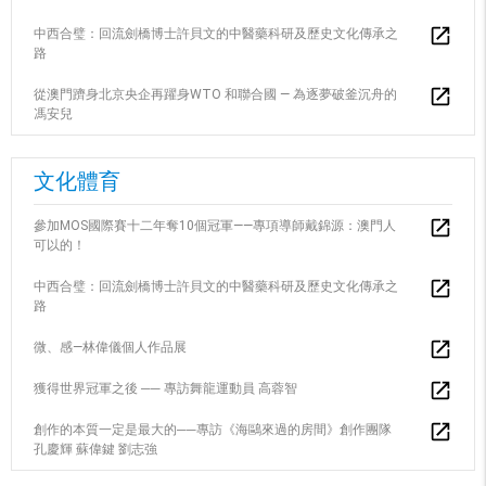
中西合璧：回流劍橋博士許貝文的中醫藥科研及歷史文化傳承之
路
從澳門躋身北京央企再躍身WTO 和聯合國 — 為逐夢破釜沉舟的
馮安兒
文化體育
參加MOS國際賽十二年奪10個冠軍——專項導師戴錦源：澳門人
可以的！
中西合璧：回流劍橋博士許貝文的中醫藥科研及歷史文化傳承之
路
微、感—林偉儀個人作品展
獲得世界冠軍之後 ── 專訪舞龍運動員 高蓉智
創作的本質一定是最大的──專訪《海鷗來過的房間》創作團隊
孔慶輝 蘇偉鍵 劉志強