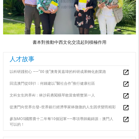
書本對推動中西文化交流起到積極作用
人才故事
以科研踐初心 ——“00 後”澳青黃嘉瑋的科研成果轉化創業路
回流澳門從0到1：何鍾建以“醫社合作”推行健康社區
文科女生跨界AI：林沙莉勇闖橫琴敢當食螃蟹第一人
從澳門向世界出發--世界銀行經濟學家林微微的人生因求變而精彩
參加MOS國際賽十二年奪10個冠軍——專項導師戴錦源：澳門人
可以的！