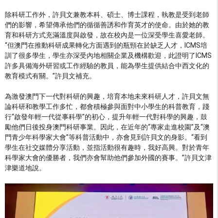
除科研工作外，許貝文兼教本科、碩士、博士課程，執教是受到老師
們的影響，希望傳承他們的循循善誘和作育英才的使命。由於她的教
育和科研方式充滿溫度與啟發，故在校內是一位深受學生喜愛老師。
“但澳門在推動科研成果轉化方面遇到的瓶頸在於缺乏人才，ICMS培
訓了很多學生，學生亦深受內地相關企業及機構歡迎，此證明了ICMS
許多具備海外研習或工作經驗的教員，能為學生提供結合中西文化的
教育模式有關。”許貝文補充。
為激發澳門下一代對科研的興趣，培育本地未來科研人才，許貝文無
論科研和教學工作多忙，都會積極參與面對中小學生的科普教育，踐
行“啟發年輕一代從事科學”的初心，提升年輕一代對科學的興趣，鼓
勵他們日後投身澳門科研事業。因此，在近年的“專家走進校園”及“澳
門青少年科學家大會”等科普活動中，亦會見到許貝文的身影。“看到
學生在社交媒體分享活動，並指活動很有趣時，我好高興。對於青年
科學家大會的優勝者，我們亦會幫助他們參加外國的賽事。”許貝文津
津樂道地說。