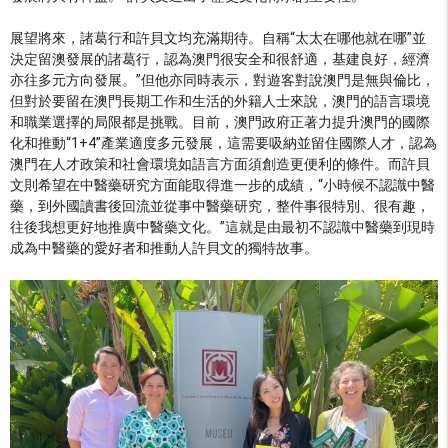
展望將來，諸葛行和許貝文均充滿期待。自稱“太太在哪他就在哪”並
決定留澳發展的諸葛行，認為澳門很安全和很舒適，基建良好，經濟
亦往多元方向發展。”但他亦同時表示，對遊客對說澳門是無與倫比，
但對於要留在澳門長期工作和生活的外籍人士來說，澳門的語言環境
和職業選擇的局限都是挑戰。目前，澳門政府正著力提升澳門的國際
化和推動“1+4”產業適度多元發展，這需要吸納並留住國際人才，認為
澳門在人才政策和社會環境如語言方面須創造更便利的條件。而許貝
文則希望在中醫藥研究方面能取得進一步的成績，“小時候不認識中醫
藥，到外國讀書後回流並從事中醫藥研究，整件事很特別、很有趣，
往後我想更好地推廣中醫藥文化。”這就是由最初不認識中醫藥到現時
成為中醫藥的愛好者和推動人許貝文的獨特故事。