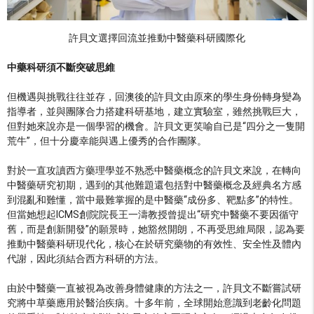
許貝文選擇回流並推動中醫藥科研國際化
中藥科研須不斷突破思維
但機遇與挑戰往往並存，回澳後的許貝文由原來的學生身份轉身變為
指導者，並與團隊合力搭建科研基地，建立實驗室，雖然挑戰巨大，
但對她來說亦是一個學習的機會。許貝文更笑喻自已是“四分之一隻開
荒牛”，但十分慶幸能與遇上優秀的合作團隊。
對於一直攻讀西方藥理學並不熟悉中醫藥概念的許貝文來說，在轉向
中醫藥研究初期，遇到的其他難題還包括對中醫藥概念及經典名方感
到混亂和難懂，當中最難掌握的是中醫藥“成份多、靶點多”的特性。
但當她想起ICMS創院院長王一濤教授曾提出“研究中醫藥不要因循守
舊，而是創新開發”的願景時，她豁然開朗，不再受思維局限，認為要
推動中醫藥科研現代化，核心在於研究藥物的有效性、安全性及體內
代謝，因此須結合西方科研的方法。
由於中醫藥一直被視為改善身體健康的方法之一，許貝文不斷嘗試研
究將中草藥應用於醫治疾病。十多年前，全球開始意識到老齡化問題