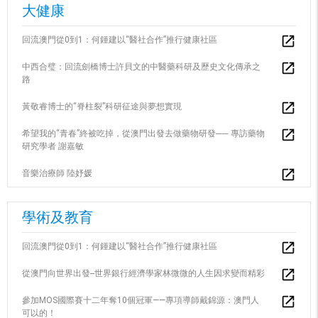
大健康
回流澳門從0到1：何鍾建以“醫社合作”推行健康社區
中西合璧：回流劍橋博士許貝文的中醫藥科研及歷史文化傳承之
路
黃敬睿博士的“脊柱裂”科研征途與夢想實現
希望我的“青春”終被吃掉，從澳門出發去做藥物研發── 專訪藥物
研究學者 謝嘉敏
音樂治療師 陸妤媛
學術及教育
回流澳門從0到1：何鍾建以“醫社合作”推行健康社區
從澳門向世界出發--世界銀行經濟學家林微微的人生因求變而精彩
參加MOS國際賽十二年奪10個冠軍——專項導師戴錦源：澳門人
可以的！