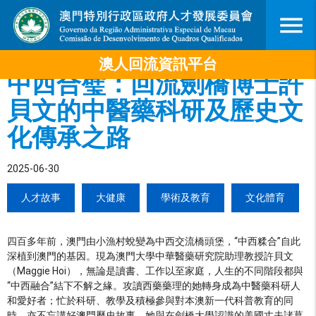
menu
澳人回流資訊平台
中西合璧：回流劍橋博士許
貝文的中醫藥科研及歷史文
化傳承之路
2025-06-30
人才故事
大健康
學術及教育
文化體育
四百多年前，澳門由小漁村蛻變為中西交流橋頭堡，“中西糅合”自此
深植到澳門的基因。現為澳門大學中華醫藥研究院助理教授許貝文
（Maggie Hoi），無論是讀書、工作以至家庭，人生的不同階段都與
“中西融合”結下不解之緣。攻讀西藥藥理的她轉身成為中醫藥科研人
和愛好者；忙於科研、教學及積極參與對本澳新一代科普教育的同
時，亦不忘講好澳門歷史故事，她與在劍橋大學認識的美國丈夫諸葛