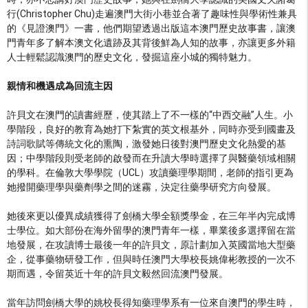
行(Christopher Chu)走遍澳門大街小巷並合著了趣味性與學術性兼具
的《見證澳門》一書，他們期望透過出版這本澳門歷史故事書，讓澳
門青年多了解本澳文化遺跡及其背後鮮為人知的故事，亦讓更多外籍
人士輕鬆認識澳門的歷史文化，發掘這座小城的獨特魅力。
親情和機遇成為回流主因
許貝文在澳門的讀書經歷，使其踏上了不一樣的“中西交融”人生。小
學階段，良好的教育為她打下紮實的英文根基外，同時亦受到國畫及
詩詞歌賦等傳統文化的熏陶，激發她日後對澳門歷史文化熱愛的基
因；中學階段則受老師的啟發而在升讀大學時選擇了與醫藥領域相關
的學科。在倫敦大學學院（UCL）攻讀藥理學期間，老師的指引更為
她撥開藥理學與藥劑學之間的迷霧，決定往藥學研究方向發展。
她後來更以優異成績獲得了劍橋大學全額獎學金，在三年半內完成博
士學位。如大部份在海外留學的澳門青年一樣，畢業後多選擇留在當
地發展，在攻讀博士最後一年的許貝文，原計劃加入英國當地大型藥
企，從事藥物研發工作，但與時任澳門大學校長姚偉彬教授的一次不
期而遇，令留英近十年的許貝文毅然回流澳門發展。
當年訪問劍橋大學的姚校長得知藥理學系有一位來自澳門的學生時，