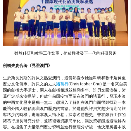
雖然科研和教學工作繁重，仍積極激發下一代的科研興趣
劍橋夫妻合著《見證澳門》
生於斯長於斯的許貝文熱愛澳門，這份熱愛令她從科研和教學延伸至
歷史文化傳承。許貝文的丈夫
諸葛行
(Christopher Chu) 是一名來自美
國的劍橋大學碩士，兩人在劍橋相識並相戀多年。許貝文回澳後，諸
葛行定期來澳探望，但數年前因疫情而留在澳門的諸葛行，發現本澳
的中西文化歷史是獨一無二，想深入了解但在澳門市面很難找到一本
能讓外國人輕鬆認識澳門歷史的書籍。於是他與許貝文趁疫情期間旅
客稀少的時機，走遍本澳大街小巷，探索名勝歷史。曾在銀行工作的
諸葛行擅長研究分析，並將複雜資訊簡單化，讓投資者能迅速理解內
容。在搜集了大量澳門歷史資料並進行整理分析後，他決定將書本以