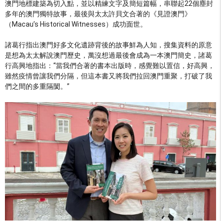
澳門地標建築為切入點，並以精練文字及簡短篇幅，串聯起22個塵封
多年的澳門獨特故事，最後與太太許貝文合著的《見證澳門》
（Macau’s Historical Witnesses）成功面世。
諸葛行指出澳門好多文化遺跡背後的故事鮮為人知，搜集資料的原意
是想為太太解說澳門歷史，萬沒想過最後會成為一本澳門簡史，諸葛
行高興地指出：“當我們合著的書本出版時，感覺難以置信，好高興，
雖然疫情曾讓我們分隔，但這本書又將我們拉回澳門重聚，打破了我
們之間的多重隔閡。”