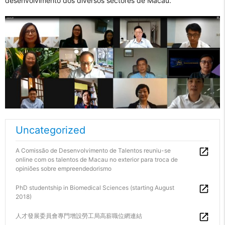
desenvolvimento dos diversos sectores de Macau.
Uncategorized
A Comissão de Desenvolvimento de Talentos reuniu-se
online com os talentos de Macau no exterior para troca de
opiniões sobre empreendedorismo
PhD studentship in Biomedical Sciences (starting August
2018)
人才發展委員會專門增設勞工局高薪職位網連結